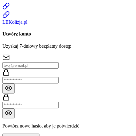
LE
K
olizja
.pl
Utwórz konto
Uzyskaj 7-dniowy bezpłatny dostęp
Powtórz nowe hasło, aby je potwierdzić