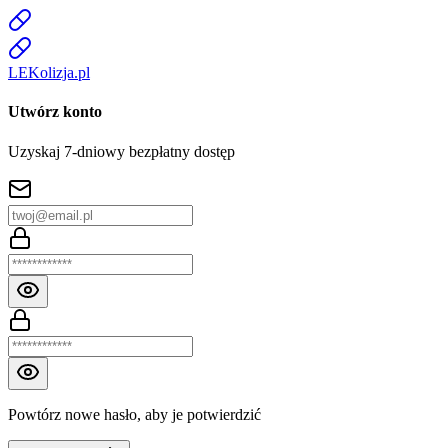
LE
K
olizja
.pl
Utwórz konto
Uzyskaj 7-dniowy bezpłatny dostęp
Powtórz nowe hasło, aby je potwierdzić