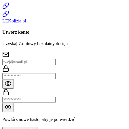
LE
K
olizja
.pl
Utwórz konto
Uzyskaj 7-dniowy bezpłatny dostęp
Powtórz nowe hasło, aby je potwierdzić