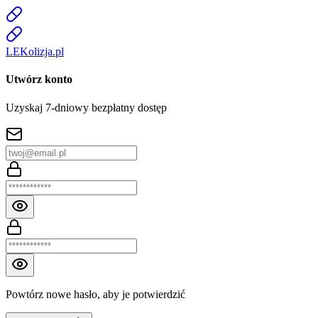
LE
K
olizja
.pl
Utwórz konto
Uzyskaj 7-dniowy bezpłatny dostęp
Powtórz nowe hasło, aby je potwierdzić