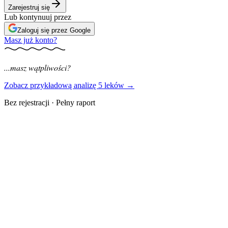
Zarejestruj się
Lub kontynuuj przez
Zaloguj się przez Google
Masz już konto?
...masz wątpliwości?
Zobacz przykładową analizę 5 leków →
Bez rejestracji · Pełny raport