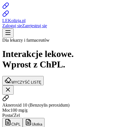
LE
K
olizja
.pl
Zaloguj się
Zarejestruj się
Dla lekarzy i farmaceutów
Interakcje lekowe.
Wprost z ChPL.
WYCZYŚĆ LISTĘ
Akneroxid 10
(
Benzoylis peroxidum
)
Moc
100 mg/g
Postać
Żel
ChPL
Ulotka