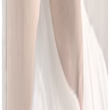
Jestem matematykiem i od ponad 10 lat pracuję w obszarze
sztucznej inteligencji. Przez ponad 5 lat rozwijałem rozwiązania AI
w dużej szwajcarskiej firmie farmaceutycznej.
LEKolizję stworzyłem, bo wiedziałem, że dziś da się zrobić to
lepiej. Zależało mi na narzędziu, które pomaga szybciej i wygodniej