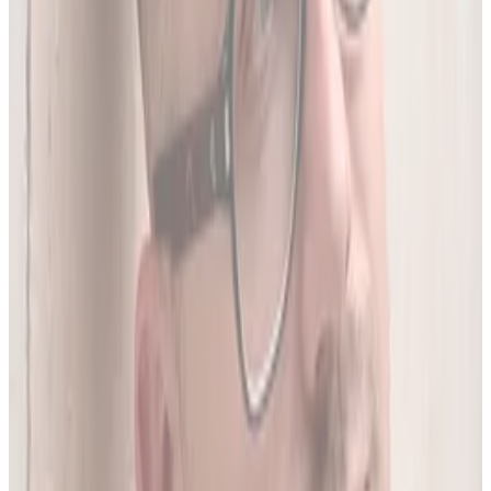
05
Do 20 leków jednocześnie
Sprawdź interakcje między nawet 20 lekami na raz. Liczba
leków zależy od planu.
06
Wielopoziomowa analiza interakcji
Nie tylko nazwa leku - szukamy połączeń także m.in. po
substancji czynnej, klasie farmakologicznej czy mechanizmie
działania.
O twórcy
Jakub Gierłachowski
Matematyk
10+ lat w AI
5+ lat w farmacji