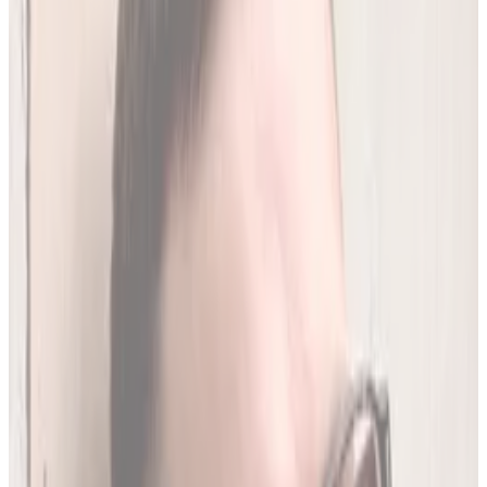
250
(
1,96 zł/analiza
)
Leków jednocześnie
do
20
(
190
par)
Wybierz plan
Jak działamy?
01
Codzienna aktualizacja z RPL
Codziennie synchronizujemy naszą bazę z
Rejestrem