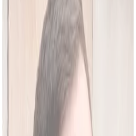
20
(
4,45 zł/analiza
)
Leków jednocześnie
do
10
(
45
par)
Wypróbuj 7 dni za darmo
Rejestracja w 30 sek · Bez karty kredytowej
Premium
Badanie kliniczne, przeglądy lekowe
490
zł/mies.
Analiz miesięcznie