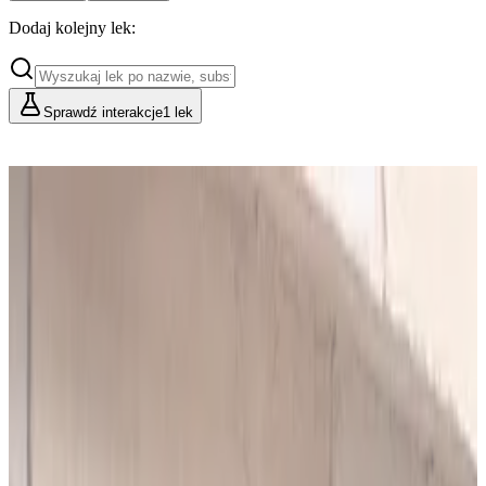
Dodaj kolejny lek:
Sprawdź interakcje
1 lek
Cennik
Lekarze i Farmaceuci
Placówki i Organizacje
Podstawowy
Dla indywidualnych konsultacji
49
zł/mies.
Analiz miesięcznie