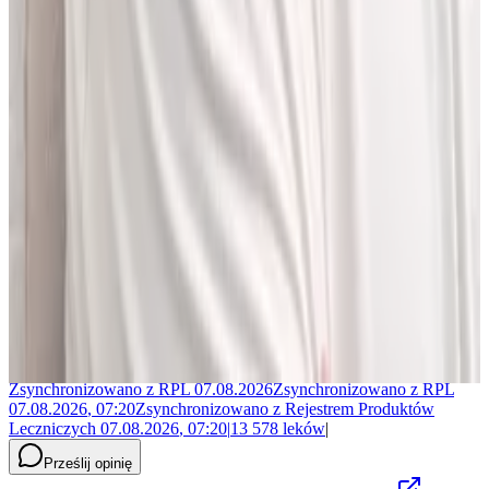
Jakub Gierłachowski
Matematyk
10+ lat w AI
5+ lat w farmacji
Jestem matematykiem i od ponad 10 lat pracuję w obszarze
sztucznej inteligencji. Przez ponad 5 lat rozwijałem rozwiązania AI
w dużej szwajcarskiej firmie farmaceutycznej.
LEKolizję stworzyłem, bo wiedziałem, że dziś da się zrobić to
lepiej. Zależało mi na narzędziu, które pomaga szybciej i wygodniej
pracować z informacjami o interakcjach lekowych, ale bez
odchodzenia od tego, co najważniejsze - treści zawartych w ChPL.
Po pracy najchętniej spędzam czas w górach albo na korcie do
squasha.
Zsynchronizowano z
RPL
07.08.2026
Zsynchronizowano z
RPL
07.08.2026
,
07:20
Zsynchronizowano z
Rejestrem Produktów
Leczniczych
07.08.2026
,
07:20
|
13 578
leków
|
Prześlij opinię