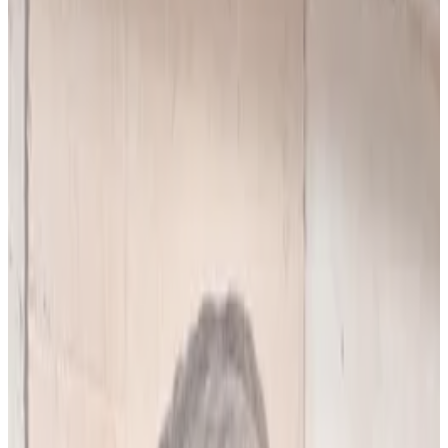
10
(
4,90 zł/analiza
)
Leków jednocześnie
do
5
(
10
par)
Wybierz plan
Popularny
Naucz się mnie
Codzienna praca z pacjentami
0 zł
89
zł/mies.
7
dni za darmo, potem
89
zł/mies.
Analiz miesięcznie