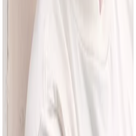
pracować z informacjami o interakcjach lekowych, ale bez
odchodzenia od tego, co najważniejsze - treści zawartych w ChPL.
Po pracy najchętniej spędzam czas w górach albo na korcie do
squasha.