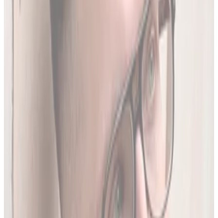
Produktów Leczniczych
- nowe leki, wycofania i zmiany
w charakterystykach.
Ostatnia aktualizacja:
7 sierpnia 2026,
05:20
.
02
Brakujące leki z rejestru unijnego
3634
leków (
26
% bazy) nie posiada ChPL ani ulotki w RPL.
Wyodrębniamy je z oficjalnej dokumentacji
Rejestru
Unijnego
. LEKolizja to jedyny serwis w Polsce z pełną
bazą.
03
Średnio 22 sekundy
Tyle trwa analiza pełnego zestawu leków.
04
13 578 leków w bazie
To 97.8% wszystkich aktywnych leków zarejestrowanych w
Polsce.