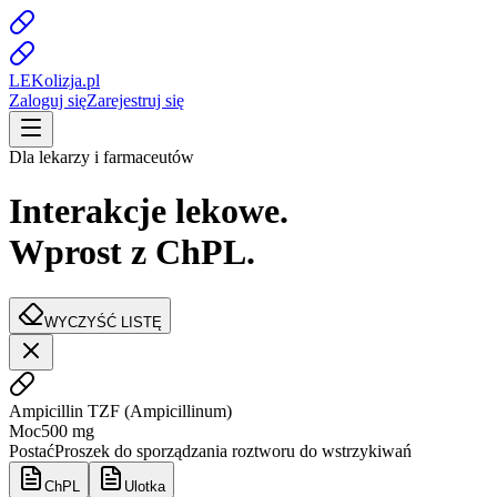
LE
K
olizja
.pl
Zaloguj się
Zarejestruj się
Dla lekarzy i farmaceutów
Interakcje lekowe.
Wprost z ChPL.
WYCZYŚĆ LISTĘ
Ampicillin TZF
(
Ampicillinum
)
Moc
500 mg
Postać
Proszek do sporządzania roztworu do wstrzykiwań
ChPL
Ulotka