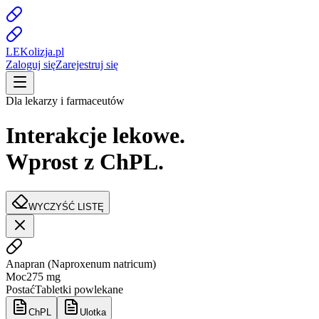
LE
K
olizja
.pl
Zaloguj się
Zarejestruj się
Dla lekarzy i farmaceutów
Interakcje lekowe.
Wprost z ChPL.
WYCZYŚĆ LISTĘ
Anapran
(
Naproxenum natricum
)
Moc
275 mg
Postać
Tabletki powlekane
ChPL
Ulotka