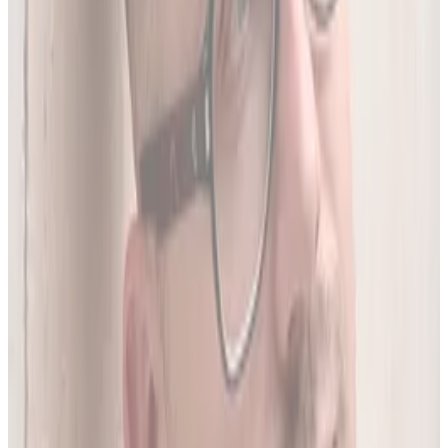
05
Do 20 leków jednocześnie
Sprawdź interakcje między nawet 20 lekami na raz. Liczba
leków zależy od planu.
06
Wielopoziomowa analiza interakcji
Nie tylko nazwa leku - szukamy połączeń także m.in. po
substancji czynnej, klasie farmakologicznej czy mechanizmie
działania.
O twórcy
Jakub Gierłachowski
Matematyk
10+ lat w AI
5+ lat w farmacji