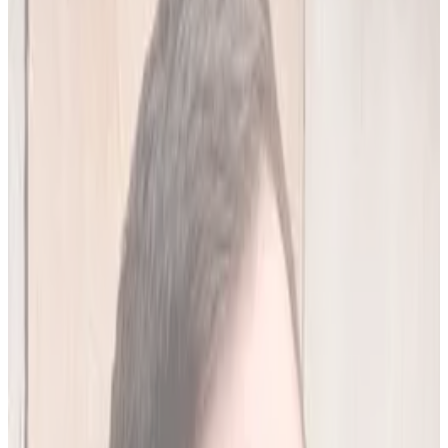
20
(
4,45 zł/analiza
)
Leków jednocześnie
do
10
(
45
par)
Wypróbuj 7 dni za darmo
Rejestracja w 30 sek · Bez karty kredytowej
Premium
Badanie kliniczne, przeglądy lekowe
490
zł/mies.
Analiz miesięcznie