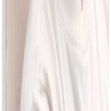
pracować z informacjami o interakcjach lekowych, ale bez
odchodzenia od tego, co najważniejsze - treści zawartych w ChPL.
Po pracy najchętniej spędzam czas w górach albo na korcie do
squasha.