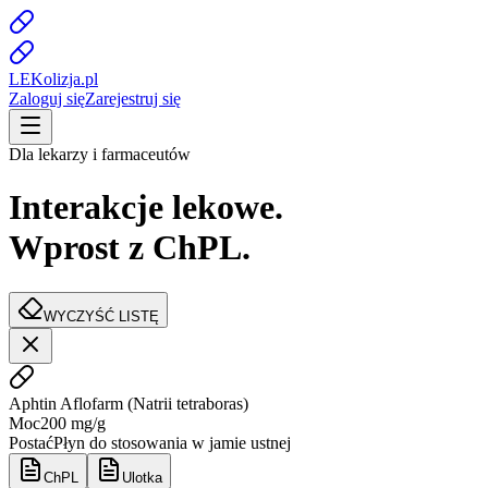
LE
K
olizja
.pl
Zaloguj się
Zarejestruj się
Dla lekarzy i farmaceutów
Interakcje lekowe.
Wprost z ChPL.
WYCZYŚĆ LISTĘ
Aphtin Aflofarm
(
Natrii tetraboras
)
Moc
200 mg/g
Postać
Płyn do stosowania w jamie ustnej
ChPL
Ulotka