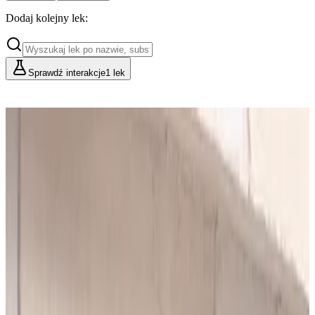
Dodaj kolejny lek:
Sprawdź interakcje
1 lek
Cennik
Lekarze i Farmaceuci
Placówki i Organizacje
Podstawowy
Dla indywidualnych konsultacji
49
zł/mies.
Analiz miesięcznie