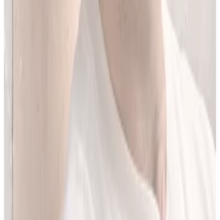
Jestem matematykiem i od ponad 10 lat pracuję w obszarze
sztucznej inteligencji. Przez ponad 5 lat rozwijałem rozwiązania AI
w dużej szwajcarskiej firmie farmaceutycznej.
LEKolizję stworzyłem, bo wiedziałem, że dziś da się zrobić to
lepiej. Zależało mi na narzędziu, które pomaga szybciej i wygodniej