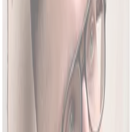
Produktów Leczniczych
- nowe leki, wycofania i zmiany
w charakterystykach.
Ostatnia aktualizacja:
7 sierpnia 2026,
05:20
.
02
Brakujące leki z rejestru unijnego
3634
leków (
26
% bazy) nie posiada ChPL ani ulotki w RPL.
Wyodrębniamy je z oficjalnej dokumentacji
Rejestru
Unijnego
. LEKolizja to jedyny serwis w Polsce z pełną
bazą.
03
Średnio 22 sekundy
Tyle trwa analiza pełnego zestawu leków.
04
13 578 leków w bazie
To 97.8% wszystkich aktywnych leków zarejestrowanych w
Polsce.