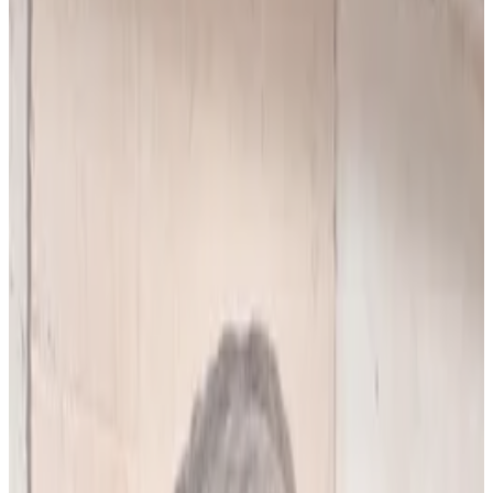
10
(
4,90 zł/analiza
)
Leków jednocześnie
do
5
(
10
par)
Wybierz plan
Popularny
Naucz się mnie
Codzienna praca z pacjentami
0 zł
89
zł/mies.
7
dni za darmo, potem
89
zł/mies.
Analiz miesięcznie