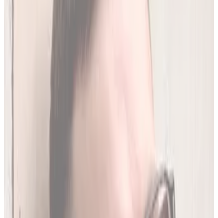
250
(
1,96 zł/analiza
)
Leków jednocześnie
do
20
(
190
par)
Wybierz plan
Jak działamy?
01
Codzienna aktualizacja z RPL
Codziennie synchronizujemy naszą bazę z
Rejestrem