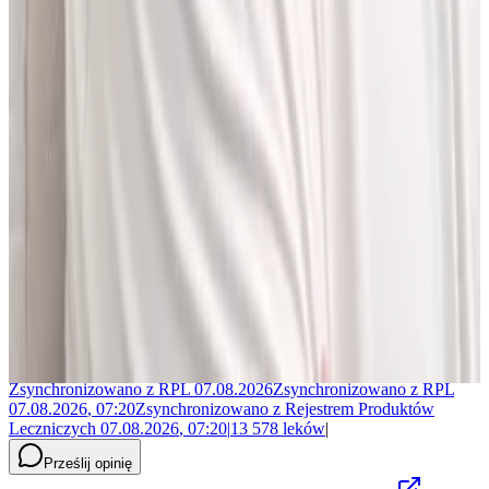
Jakub Gierłachowski
Matematyk
10+ lat w AI
5+ lat w farmacji
Jestem matematykiem i od ponad 10 lat pracuję w obszarze
sztucznej inteligencji. Przez ponad 5 lat rozwijałem rozwiązania AI
w dużej szwajcarskiej firmie farmaceutycznej.
LEKolizję stworzyłem, bo wiedziałem, że dziś da się zrobić to
lepiej. Zależało mi na narzędziu, które pomaga szybciej i wygodniej
pracować z informacjami o interakcjach lekowych, ale bez
odchodzenia od tego, co najważniejsze - treści zawartych w ChPL.
Po pracy najchętniej spędzam czas w górach albo na korcie do
squasha.
Zsynchronizowano z
RPL
07.08.2026
Zsynchronizowano z
RPL
07.08.2026
,
07:20
Zsynchronizowano z
Rejestrem Produktów
Leczniczych
07.08.2026
,
07:20
|
13 578
leków
|
Prześlij opinię