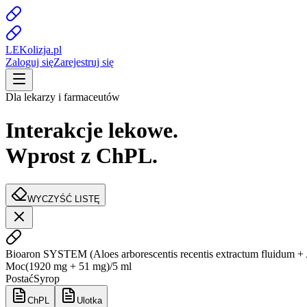
LE
K
olizja
.pl
Zaloguj się
Zarejestruj się
Dla lekarzy i farmaceutów
Interakcje lekowe.
Wprost z ChPL.
WYCZYŚĆ LISTĘ
Bioaron SYSTEM
(
Aloes arborescentis recentis extractum fluidum 
Moc
(1920 mg + 51 mg)/5 ml
Postać
Syrop
ChPL
Ulotka