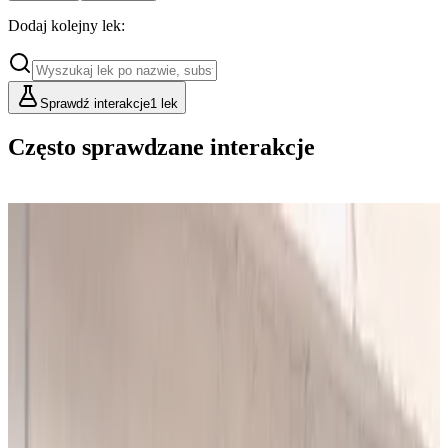
Dodaj kolejny lek:
Sprawdź interakcje
1 lek
Często sprawdzane interakcje
Cennik
Lekarze i Farmaceuci
Placówki i Organizacje
Podstawowy
Dla indywidualnych konsultacji
49
zł/mies.
Analiz miesięcznie