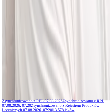
Jakub Gierłachowski
Matematyk
10+ lat w AI
5+ lat w farmacji
Jestem matematykiem i od ponad 10 lat pracuję w obszarze
sztucznej inteligencji. Przez ponad 5 lat rozwijałem rozwiązania AI
w dużej szwajcarskiej firmie farmaceutycznej.
LEKolizję stworzyłem, bo wiedziałem, że dziś da się zrobić to
lepiej. Zależało mi na narzędziu, które pomaga szybciej i wygodniej
pracować z informacjami o interakcjach lekowych, ale bez
odchodzenia od tego, co najważniejsze - treści zawartych w ChPL.
Po pracy najchętniej spędzam czas w górach albo na korcie do
squasha.
Zsynchronizowano z
RPL
07.08.2026
Zsynchronizowano z
RPL
07.08.2026
,
07:20
Zsynchronizowano z
Rejestrem Produktów
Leczniczych
07.08.2026
,
07:20
|
13 578
leków
|