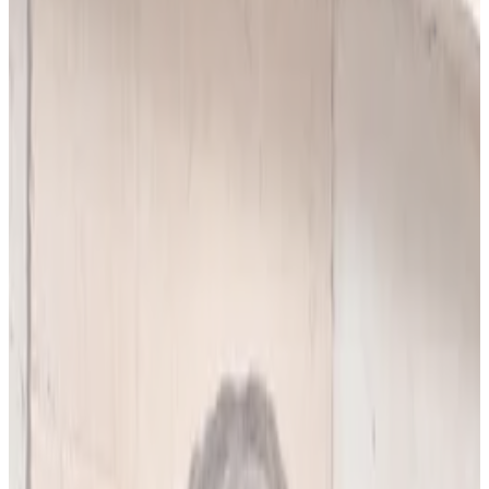
10
(
4,90 zł/analiza
)
Leków jednocześnie
do
5
(
10
par)
Wybierz plan
Popularny
Naucz się mnie
Codzienna praca z pacjentami
0 zł
89
zł/mies.
7
dni za darmo, potem
89
zł/mies.
Analiz miesięcznie