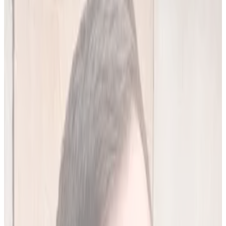
20
(
4,45 zł/analiza
)
Leków jednocześnie
do
10
(
45
par)
Wypróbuj 7 dni za darmo
Rejestracja w 30 sek · Bez karty kredytowej
Premium
Badanie kliniczne, przeglądy lekowe
490
zł/mies.