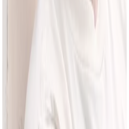
LEKolizję stworzyłem, bo wiedziałem, że dziś da się zrobić to
lepiej. Zależało mi na narzędziu, które pomaga szybciej i wygodniej
pracować z informacjami o interakcjach lekowych, ale bez
odchodzenia od tego, co najważniejsze - treści zawartych w ChPL.
Po pracy najchętniej spędzam czas w górach albo na korcie do
squasha.