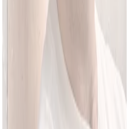
Jestem matematykiem i od ponad 10 lat pracuję w obszarze
sztucznej inteligencji. Przez ponad 5 lat rozwijałem rozwiązania AI
w dużej szwajcarskiej firmie farmaceutycznej.