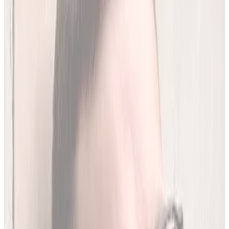
Analiz miesięcznie
250
(
1,96 zł/analiza
)
Leków jednocześnie
do
20
(
190
par)
Wybierz plan
Jak działamy?
01
Codzienna aktualizacja z RPL