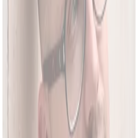
To 97.8% wszystkich aktywnych leków zarejestrowanych w
Polsce.
05
Do 20 leków jednocześnie
Sprawdź interakcje między nawet 20 lekami na raz. Liczba
leków zależy od planu.
06
Wielopoziomowa analiza interakcji
Nie tylko nazwa leku - szukamy połączeń także m.in. po
substancji czynnej, klasie farmakologicznej czy mechanizmie
działania.
O twórcy
Jakub Gierłachowski
Matematyk
10+ lat w AI
5+ lat w farmacji