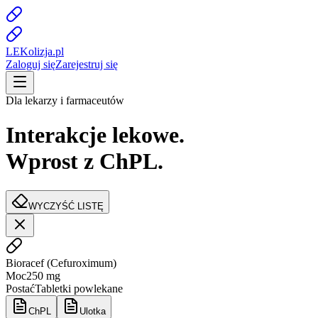
LE
K
olizja
.pl
Zaloguj się
Zarejestruj się
Dla lekarzy i farmaceutów
Interakcje lekowe.
Wprost z ChPL.
WYCZYŚĆ LISTĘ
Bioracef
(
Cefuroximum
)
Moc
250 mg
Postać
Tabletki powlekane
ChPL
Ulotka