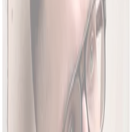
Codziennie synchronizujemy naszą bazę z
Rejestrem
Produktów Leczniczych
- nowe leki, wycofania i zmiany
w charakterystykach.
Ostatnia aktualizacja:
7 sierpnia 2026,
05:20
.
02
Brakujące leki z rejestru unijnego
3634
leków (
26
% bazy) nie posiada ChPL ani ulotki w RPL.
Wyodrębniamy je z oficjalnej dokumentacji
Rejestru
Unijnego
. LEKolizja to jedyny serwis w Polsce z pełną
bazą.
03
Średnio 22 sekundy
Tyle trwa analiza pełnego zestawu leków.
04
13 578 leków w bazie