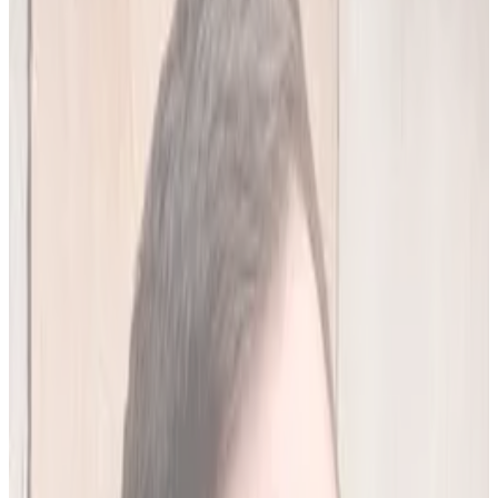
20
(
4,45 zł/analiza
)
Leków jednocześnie
do
10
(
45
par)
Wypróbuj 7 dni za darmo
Rejestracja w 30 sek · Bez karty kredytowej
Premium
Badanie kliniczne, przeglądy lekowe
490
zł/mies.
Analiz miesięcznie