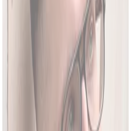
Produktów Leczniczych
- nowe leki, wycofania i zmiany
w charakterystykach.
Ostatnia aktualizacja:
7 sierpnia 2026,
05:20
.
02
Brakujące leki z rejestru unijnego
3634
leków (
26
% bazy) nie posiada ChPL ani ulotki w RPL.
Wyodrębniamy je z oficjalnej dokumentacji
Rejestru
Unijnego
. LEKolizja to jedyny serwis w Polsce z pełną
bazą.
03
Średnio 22 sekundy
Tyle trwa analiza pełnego zestawu leków.
04
13 578 leków w bazie
To 97.8% wszystkich aktywnych leków zarejestrowanych w
Polsce.