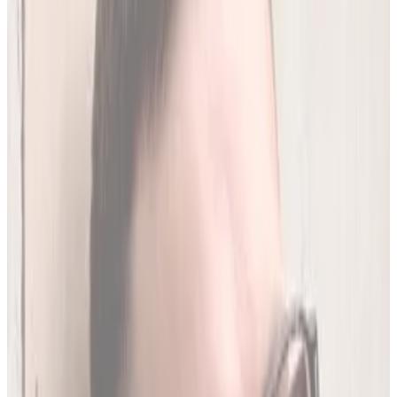
250
(
1,96 zł/analiza
)
Leków jednocześnie
do
20
(
190
par)
Wybierz plan
Jak działamy?
01
Codzienna aktualizacja z RPL
Codziennie synchronizujemy naszą bazę z
Rejestrem