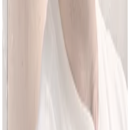
Jestem matematykiem i od ponad 10 lat pracuję w obszarze
sztucznej inteligencji. Przez ponad 5 lat rozwijałem rozwiązania AI
w dużej szwajcarskiej firmie farmaceutycznej.
LEKolizję stworzyłem, bo wiedziałem, że dziś da się zrobić to
lepiej. Zależało mi na narzędziu, które pomaga szybciej i wygodniej