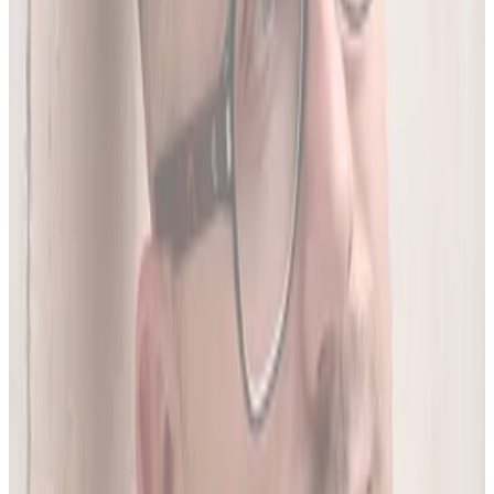
05
Do 20 leków jednocześnie
Sprawdź interakcje między nawet 20 lekami na raz. Liczba
leków zależy od planu.
06
Wielopoziomowa analiza interakcji
Nie tylko nazwa leku - szukamy połączeń także m.in. po
substancji czynnej, klasie farmakologicznej czy mechanizmie
działania.
O twórcy
Jakub Gierłachowski
Matematyk
10+ lat w AI
5+ lat w farmacji