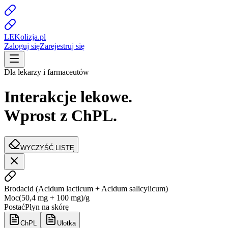
LE
K
olizja
.pl
Zaloguj się
Zarejestruj się
Dla lekarzy i farmaceutów
Interakcje lekowe.
Wprost z ChPL.
WYCZYŚĆ LISTĘ
Brodacid
(
Acidum lacticum + Acidum salicylicum
)
Moc
(50,4 mg + 100 mg)/g
Postać
Płyn na skórę
ChPL
Ulotka