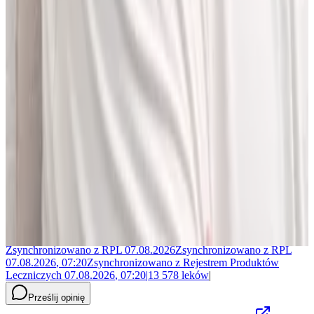
Jakub Gierłachowski
Matematyk
10+ lat w AI
5+ lat w farmacji
Jestem matematykiem i od ponad 10 lat pracuję w obszarze
sztucznej inteligencji. Przez ponad 5 lat rozwijałem rozwiązania AI
w dużej szwajcarskiej firmie farmaceutycznej.
LEKolizję stworzyłem, bo wiedziałem, że dziś da się zrobić to
lepiej. Zależało mi na narzędziu, które pomaga szybciej i wygodniej
pracować z informacjami o interakcjach lekowych, ale bez
odchodzenia od tego, co najważniejsze - treści zawartych w ChPL.
Po pracy najchętniej spędzam czas w górach albo na korcie do
squasha.
Zsynchronizowano z
RPL
07.08.2026
Zsynchronizowano z
RPL
07.08.2026
,
07:20
Zsynchronizowano z
Rejestrem Produktów
Leczniczych
07.08.2026
,
07:20
|
13 578
leków
|
Prześlij opinię