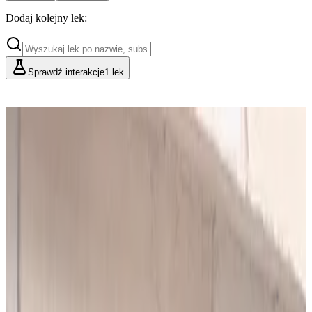
Dodaj kolejny lek:
Sprawdź interakcje
1 lek
Cennik
Lekarze i Farmaceuci
Placówki i Organizacje
Podstawowy
Dla indywidualnych konsultacji
49
zł/mies.
Analiz miesięcznie