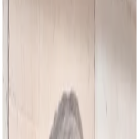
10
(
4,90 zł/analiza
)
Leków jednocześnie
do
5
(
10
par)
Wybierz plan
Popularny
Naucz się mnie
Codzienna praca z pacjentami
0 zł
89
zł/mies.
7
dni za darmo, potem
89
zł/mies.
Analiz miesięcznie