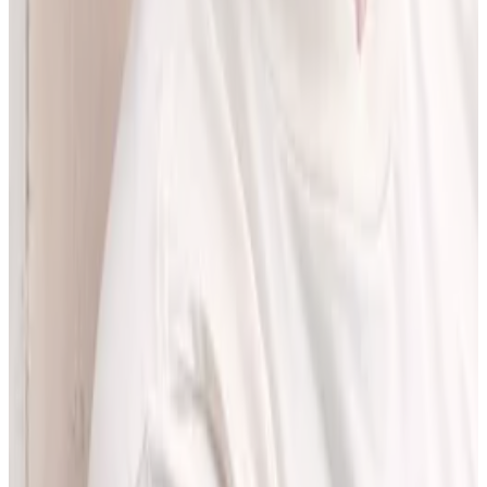
pracować z informacjami o interakcjach lekowych, ale bez
odchodzenia od tego, co najważniejsze - treści zawartych w ChPL.
Po pracy najchętniej spędzam czas w górach albo na korcie do
squasha.