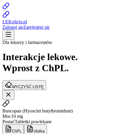
LE
K
olizja
.pl
Zaloguj się
Zarejestruj się
Dla lekarzy i farmaceutów
Interakcje lekowe.
Wprost z ChPL.
WYCZYŚĆ LISTĘ
Buscopan
(
Hyoscini butylbromidum
)
Moc
10 mg
Postać
Tabletki powlekane
ChPL
Ulotka