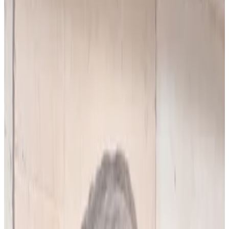
10
(
4,90 zł/analiza
)
Leków jednocześnie
do
5
(
10
par)
Wybierz plan
Popularny
Naucz się mnie
Codzienna praca z pacjentami
0 zł
89
zł/mies.
7
dni za darmo, potem
89
zł/mies.
Analiz miesięcznie