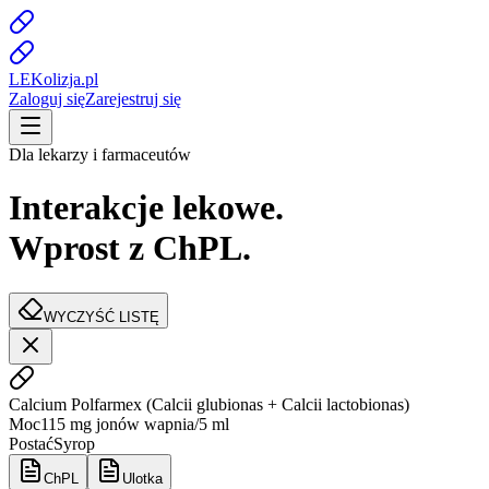
LE
K
olizja
.pl
Zaloguj się
Zarejestruj się
Dla lekarzy i farmaceutów
Interakcje lekowe.
Wprost z ChPL.
WYCZYŚĆ LISTĘ
Calcium Polfarmex
(
Calcii glubionas + Calcii lactobionas
)
Moc
115 mg jonów wapnia/5 ml
Postać
Syrop
ChPL
Ulotka