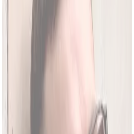
250
(
1,96 zł/analiza
)
Leków jednocześnie
do
20
(
190
par)
Wybierz plan
Jak działamy?
01
Codzienna aktualizacja z RPL
Codziennie synchronizujemy naszą bazę z
Rejestrem