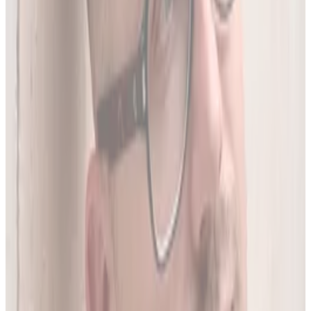
05
Do 20 leków jednocześnie
Sprawdź interakcje między nawet 20 lekami na raz. Liczba
leków zależy od planu.
06
Wielopoziomowa analiza interakcji
Nie tylko nazwa leku - szukamy połączeń także m.in. po
substancji czynnej, klasie farmakologicznej czy mechanizmie
działania.
O twórcy
Jakub Gierłachowski
Matematyk
10+ lat w AI
5+ lat w farmacji