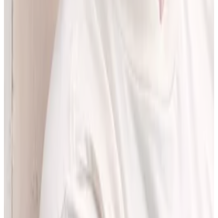
pracować z informacjami o interakcjach lekowych, ale bez
odchodzenia od tego, co najważniejsze - treści zawartych w ChPL.
Po pracy najchętniej spędzam czas w górach albo na korcie do
squasha.