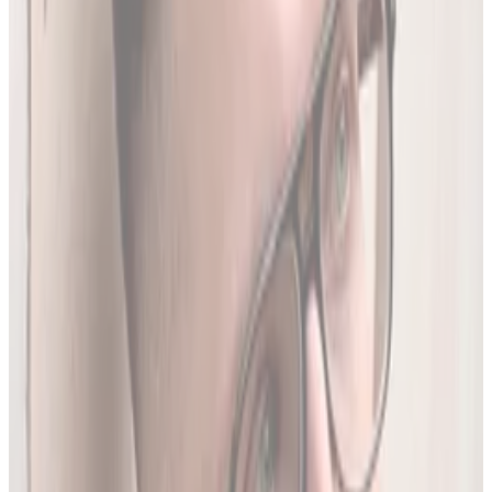
Produktów Leczniczych
- nowe leki, wycofania i zmiany
w charakterystykach.
Ostatnia aktualizacja:
7 sierpnia 2026,
05:20
.
02
Brakujące leki z rejestru unijnego
3634
leków (
26
% bazy) nie posiada ChPL ani ulotki w RPL.
Wyodrębniamy je z oficjalnej dokumentacji
Rejestru
Unijnego
. LEKolizja to jedyny serwis w Polsce z pełną
bazą.
03
Średnio 22 sekundy
Tyle trwa analiza pełnego zestawu leków.
04
13 578 leków w bazie
To 97.8% wszystkich aktywnych leków zarejestrowanych w
Polsce.