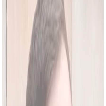
20
(
4,45 zł/analiza
)
Leków jednocześnie
do
10
(
45
par)
Wypróbuj 7 dni za darmo
Rejestracja w 30 sek · Bez karty kredytowej
Premium
Badanie kliniczne, przeglądy lekowe
490
zł/mies.
Analiz miesięcznie