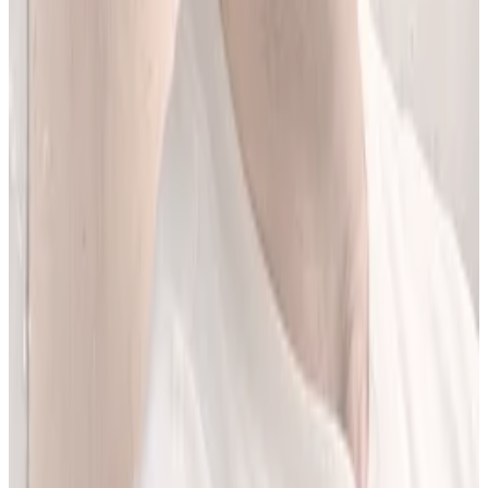
Jestem matematykiem i od ponad 10 lat pracuję w obszarze
sztucznej inteligencji. Przez ponad 5 lat rozwijałem rozwiązania AI
w dużej szwajcarskiej firmie farmaceutycznej.
LEKolizję stworzyłem, bo wiedziałem, że dziś da się zrobić to
lepiej. Zależało mi na narzędziu, które pomaga szybciej i wygodniej