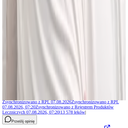
Jakub Gierłachowski
Matematyk
10+ lat w AI
5+ lat w farmacji
Jestem matematykiem i od ponad 10 lat pracuję w obszarze
sztucznej inteligencji. Przez ponad 5 lat rozwijałem rozwiązania AI
w dużej szwajcarskiej firmie farmaceutycznej.
LEKolizję stworzyłem, bo wiedziałem, że dziś da się zrobić to
lepiej. Zależało mi na narzędziu, które pomaga szybciej i wygodniej
pracować z informacjami o interakcjach lekowych, ale bez
odchodzenia od tego, co najważniejsze - treści zawartych w ChPL.
Po pracy najchętniej spędzam czas w górach albo na korcie do
squasha.
Zsynchronizowano z
RPL
07.08.2026
Zsynchronizowano z
RPL
07.08.2026
,
07:20
Zsynchronizowano z
Rejestrem Produktów
Leczniczych
07.08.2026
,
07:20
|
13 578
leków
|
Prześlij opinię