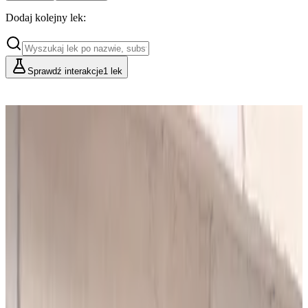
Dodaj kolejny lek:
Sprawdź interakcje
1 lek
Cennik
Lekarze i Farmaceuci
Placówki i Organizacje
Podstawowy
Dla indywidualnych konsultacji
49
zł/mies.
Analiz miesięcznie