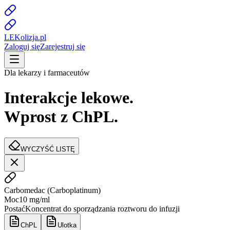
LE
K
olizja
.pl
Zaloguj się
Zarejestruj się
Dla lekarzy i farmaceutów
Interakcje lekowe.
Wprost z ChPL.
WYCZYŚĆ LISTĘ
Carbomedac
(
Carboplatinum
)
Moc
10 mg/ml
Postać
Koncentrat do sporządzania roztworu do infuzji
ChPL
Ulotka