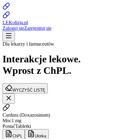
LE
K
olizja
.pl
Zaloguj się
Zarejestruj się
Dla lekarzy i farmaceutów
Interakcje lekowe.
Wprost z ChPL.
WYCZYŚĆ LISTĘ
Cardura
(
Doxazosinum
)
Moc
1 mg
Postać
Tabletki
ChPL
Ulotka