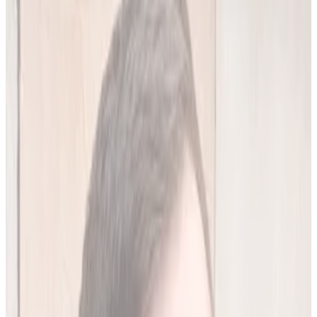
20
(
4,45 zł/analiza
)
Leków jednocześnie
do
10
(
45
par)
Wypróbuj 7 dni za darmo
Rejestracja w 30 sek · Bez karty kredytowej
Premium
Badanie kliniczne, przeglądy lekowe
490
zł/mies.