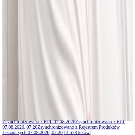
Jakub Gierłachowski
Matematyk
10+ lat w AI
5+ lat w farmacji
Jestem matematykiem i od ponad 10 lat pracuję w obszarze
sztucznej inteligencji. Przez ponad 5 lat rozwijałem rozwiązania AI
w dużej szwajcarskiej firmie farmaceutycznej.
LEKolizję stworzyłem, bo wiedziałem, że dziś da się zrobić to
lepiej. Zależało mi na narzędziu, które pomaga szybciej i wygodniej
pracować z informacjami o interakcjach lekowych, ale bez
odchodzenia od tego, co najważniejsze - treści zawartych w ChPL.
Po pracy najchętniej spędzam czas w górach albo na korcie do
squasha.
Zsynchronizowano z
RPL
07.08.2026
Zsynchronizowano z
RPL
07.08.2026
,
07:20
Zsynchronizowano z
Rejestrem Produktów
Leczniczych
07.08.2026
,
07:20
|
13 578
leków
|