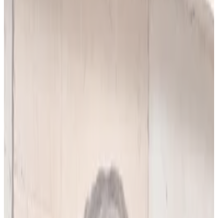
10
(
4,90 zł/analiza
)
Leków jednocześnie
do
5
(
10
par)
Wybierz plan
Popularny
Naucz się mnie
Codzienna praca z pacjentami
0 zł
89
zł/mies.
7
dni za darmo, potem
89
zł/mies.
Analiz miesięcznie