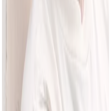
LEKolizję stworzyłem, bo wiedziałem, że dziś da się zrobić to
lepiej. Zależało mi na narzędziu, które pomaga szybciej i wygodniej
pracować z informacjami o interakcjach lekowych, ale bez
odchodzenia od tego, co najważniejsze - treści zawartych w ChPL.
Po pracy najchętniej spędzam czas w górach albo na korcie do
squasha.