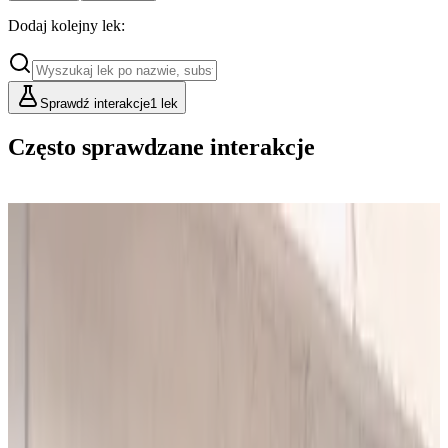
Dodaj kolejny lek:
Sprawdź interakcje
1 lek
Często sprawdzane interakcje
Cennik
Lekarze i Farmaceuci
Placówki i Organizacje
Podstawowy
Dla indywidualnych konsultacji
49
zł/mies.
Analiz miesięcznie