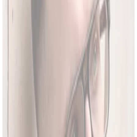
Codziennie synchronizujemy naszą bazę z
Rejestrem
Produktów Leczniczych
- nowe leki, wycofania i zmiany
w charakterystykach.
Ostatnia aktualizacja:
7 sierpnia 2026,
05:20
.
02
Brakujące leki z rejestru unijnego
3634
leków (
26
% bazy) nie posiada ChPL ani ulotki w RPL.
Wyodrębniamy je z oficjalnej dokumentacji
Rejestru
Unijnego
. LEKolizja to jedyny serwis w Polsce z pełną
bazą.
03
Średnio 22 sekundy
Tyle trwa analiza pełnego zestawu leków.
04
13 578 leków w bazie