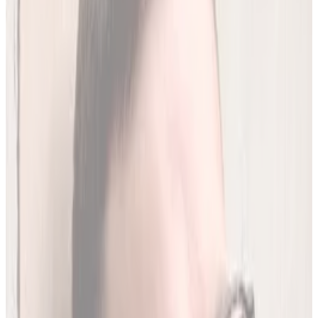
Analiz miesięcznie
250
(
1,96 zł/analiza
)
Leków jednocześnie
do
20
(
190
par)
Wybierz plan
Jak działamy?
01
Codzienna aktualizacja z RPL