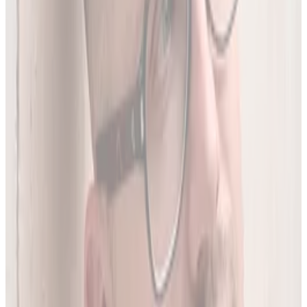
To 97.8% wszystkich aktywnych leków zarejestrowanych w
Polsce.
05
Do 20 leków jednocześnie
Sprawdź interakcje między nawet 20 lekami na raz. Liczba
leków zależy od planu.
06
Wielopoziomowa analiza interakcji
Nie tylko nazwa leku - szukamy połączeń także m.in. po
substancji czynnej, klasie farmakologicznej czy mechanizmie
działania.
O twórcy
Jakub Gierłachowski
Matematyk
10+ lat w AI
5+ lat w farmacji