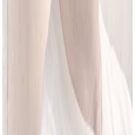
Jestem matematykiem i od ponad 10 lat pracuję w obszarze
sztucznej inteligencji. Przez ponad 5 lat rozwijałem rozwiązania AI
w dużej szwajcarskiej firmie farmaceutycznej.