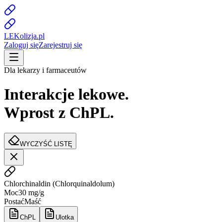
LE
K
olizja
.pl
Zaloguj się
Zarejestruj się
Dla lekarzy i farmaceutów
Interakcje lekowe.
Wprost z ChPL.
WYCZYŚĆ LISTĘ
Chlorchinaldin
(
Chlorquinaldolum
)
Moc
30 mg/g
Postać
Maść
ChPL
Ulotka