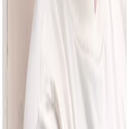
pracować z informacjami o interakcjach lekowych, ale bez
odchodzenia od tego, co najważniejsze - treści zawartych w ChPL.
Po pracy najchętniej spędzam czas w górach albo na korcie do
squasha.