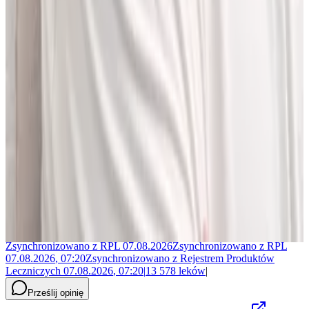
Jakub Gierłachowski
Matematyk
10+ lat w AI
5+ lat w farmacji
Jestem matematykiem i od ponad 10 lat pracuję w obszarze
sztucznej inteligencji. Przez ponad 5 lat rozwijałem rozwiązania AI
w dużej szwajcarskiej firmie farmaceutycznej.
LEKolizję stworzyłem, bo wiedziałem, że dziś da się zrobić to
lepiej. Zależało mi na narzędziu, które pomaga szybciej i wygodniej
pracować z informacjami o interakcjach lekowych, ale bez
odchodzenia od tego, co najważniejsze - treści zawartych w ChPL.
Po pracy najchętniej spędzam czas w górach albo na korcie do
squasha.
Zsynchronizowano z
RPL
07.08.2026
Zsynchronizowano z
RPL
07.08.2026
,
07:20
Zsynchronizowano z
Rejestrem Produktów
Leczniczych
07.08.2026
,
07:20
|
13 578
leków
|
Prześlij opinię