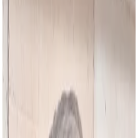
10
(
4,90 zł/analiza
)
Leków jednocześnie
do
5
(
10
par)
Wybierz plan
Popularny
Naucz się mnie
Codzienna praca z pacjentami
0 zł
89
zł/mies.
7
dni za darmo, potem
89
zł/mies.
Analiz miesięcznie