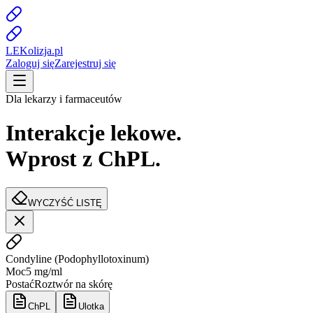
LE
K
olizja
.pl
Zaloguj się
Zarejestruj się
Dla lekarzy i farmaceutów
Interakcje lekowe.
Wprost z ChPL.
WYCZYŚĆ LISTĘ
Condyline
(
Podophyllotoxinum
)
Moc
5 mg/ml
Postać
Roztwór na skórę
ChPL
Ulotka