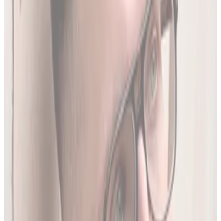
Produktów Leczniczych
- nowe leki, wycofania i zmiany
w charakterystykach.
Ostatnia aktualizacja:
7 sierpnia 2026,
05:20
.
02
Brakujące leki z rejestru unijnego
3634
leków (
26
% bazy) nie posiada ChPL ani ulotki w RPL.
Wyodrębniamy je z oficjalnej dokumentacji
Rejestru
Unijnego
. LEKolizja to jedyny serwis w Polsce z pełną
bazą.
03
Średnio 22 sekundy
Tyle trwa analiza pełnego zestawu leków.
04
13 578 leków w bazie
To 97.8% wszystkich aktywnych leków zarejestrowanych w
Polsce.