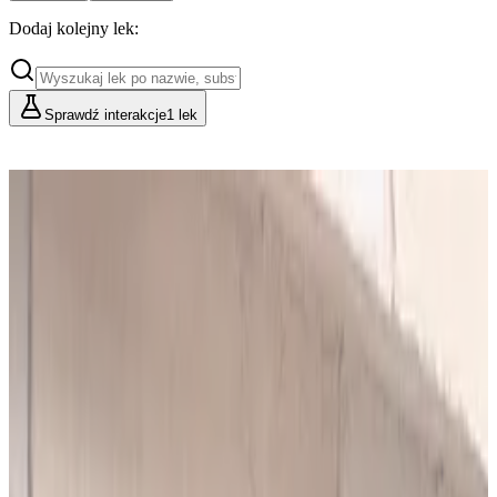
Dodaj kolejny lek:
Sprawdź interakcje
1 lek
Cennik
Lekarze i Farmaceuci
Placówki i Organizacje
Podstawowy
Dla indywidualnych konsultacji
49
zł/mies.
Analiz miesięcznie