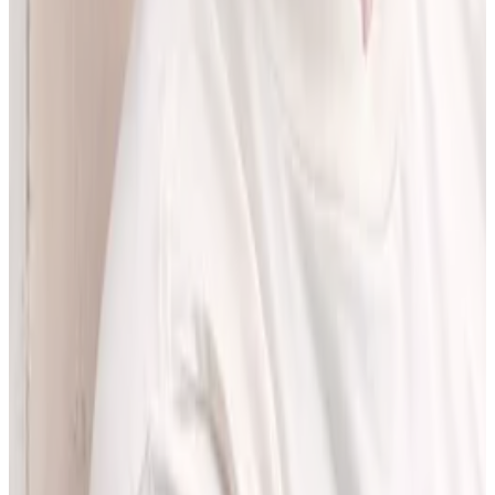
pracować z informacjami o interakcjach lekowych, ale bez
odchodzenia od tego, co najważniejsze - treści zawartych w ChPL.
Po pracy najchętniej spędzam czas w górach albo na korcie do
squasha.