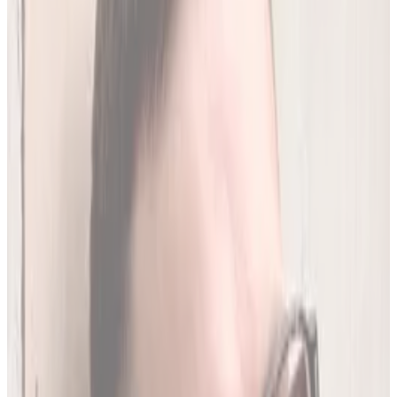
250
(
1,96 zł/analiza
)
Leków jednocześnie
do
20
(
190
par)
Wybierz plan
Jak działamy?
01
Codzienna aktualizacja z RPL
Codziennie synchronizujemy naszą bazę z
Rejestrem