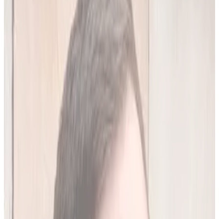
20
(
4,45 zł/analiza
)
Leków jednocześnie
do
10
(
45
par)
Wypróbuj 7 dni za darmo
Rejestracja w 30 sek · Bez karty kredytowej
Premium
Badanie kliniczne, przeglądy lekowe
490
zł/mies.
Analiz miesięcznie