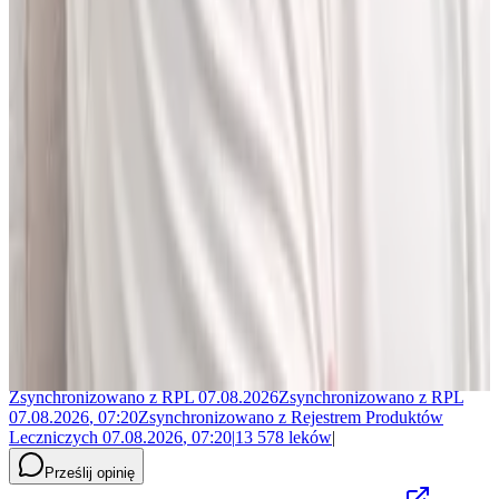
Jakub Gierłachowski
Matematyk
10+ lat w AI
5+ lat w farmacji
Jestem matematykiem i od ponad 10 lat pracuję w obszarze
sztucznej inteligencji. Przez ponad 5 lat rozwijałem rozwiązania AI
w dużej szwajcarskiej firmie farmaceutycznej.
LEKolizję stworzyłem, bo wiedziałem, że dziś da się zrobić to
lepiej. Zależało mi na narzędziu, które pomaga szybciej i wygodniej
pracować z informacjami o interakcjach lekowych, ale bez
odchodzenia od tego, co najważniejsze - treści zawartych w ChPL.
Po pracy najchętniej spędzam czas w górach albo na korcie do
squasha.
Zsynchronizowano z
RPL
07.08.2026
Zsynchronizowano z
RPL
07.08.2026
,
07:20
Zsynchronizowano z
Rejestrem Produktów
Leczniczych
07.08.2026
,
07:20
|
13 578
leków
|
Prześlij opinię