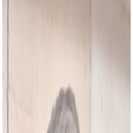
10
(
4,90 zł/analiza
)
Leków jednocześnie
do
5
(
10
par)
Wybierz plan
Popularny
Naucz się mnie
Codzienna praca z pacjentami
0 zł
89
zł/mies.
7
dni za darmo, potem
89
zł/mies.
Analiz miesięcznie