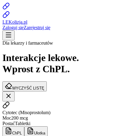
LE
K
olizja
.pl
Zaloguj się
Zarejestruj się
Dla lekarzy i farmaceutów
Interakcje lekowe.
Wprost z ChPL.
WYCZYŚĆ LISTĘ
Cytotec
(
Misoprostolum
)
Moc
200 mcg
Postać
Tabletki
ChPL
Ulotka