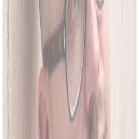
05
Do 20 leków jednocześnie
Sprawdź interakcje między nawet 20 lekami na raz. Liczba
leków zależy od planu.
06
Wielopoziomowa analiza interakcji
Nie tylko nazwa leku - szukamy połączeń także m.in. po
substancji czynnej, klasie farmakologicznej czy mechanizmie
działania.
O twórcy
Jakub Gierłachowski
Matematyk
10+ lat w AI
5+ lat w farmacji