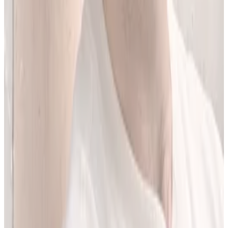
Jestem matematykiem i od ponad 10 lat pracuję w obszarze
sztucznej inteligencji. Przez ponad 5 lat rozwijałem rozwiązania AI
w dużej szwajcarskiej firmie farmaceutycznej.
LEKolizję stworzyłem, bo wiedziałem, że dziś da się zrobić to
lepiej. Zależało mi na narzędziu, które pomaga szybciej i wygodniej