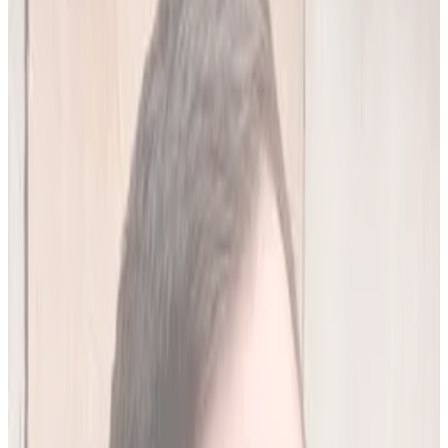
20
(
4,45 zł/analiza
)
Leków jednocześnie
do
10
(
45
par)
Wypróbuj 7 dni za darmo
Rejestracja w 30 sek · Bez karty kredytowej
Premium
Badanie kliniczne, przeglądy lekowe
490
zł/mies.
Analiz miesięcznie