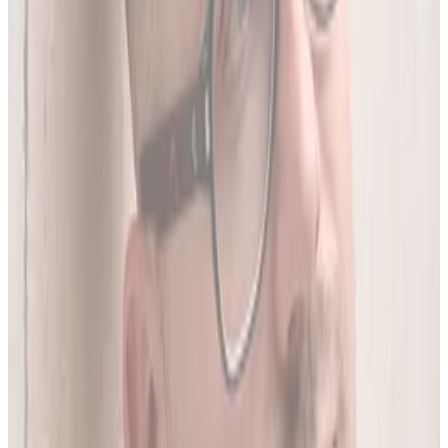
05
Do 20 leków jednocześnie
Sprawdź interakcje między nawet 20 lekami na raz. Liczba
leków zależy od planu.
06
Wielopoziomowa analiza interakcji
Nie tylko nazwa leku - szukamy połączeń także m.in. po
substancji czynnej, klasie farmakologicznej czy mechanizmie
działania.
O twórcy
Jakub Gierłachowski
Matematyk
10+ lat w AI
5+ lat w farmacji