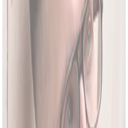
Produktów Leczniczych
- nowe leki, wycofania i zmiany
w charakterystykach.
Ostatnia aktualizacja:
7 sierpnia 2026,
05:20
.
02
Brakujące leki z rejestru unijnego
3634
leków (
26
% bazy) nie posiada ChPL ani ulotki w RPL.
Wyodrębniamy je z oficjalnej dokumentacji
Rejestru
Unijnego
. LEKolizja to jedyny serwis w Polsce z pełną
bazą.
03
Średnio 22 sekundy
Tyle trwa analiza pełnego zestawu leków.
04
13 578 leków w bazie
To 97.8% wszystkich aktywnych leków zarejestrowanych w
Polsce.