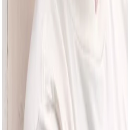
pracować z informacjami o interakcjach lekowych, ale bez
odchodzenia od tego, co najważniejsze - treści zawartych w ChPL.
Po pracy najchętniej spędzam czas w górach albo na korcie do
squasha.