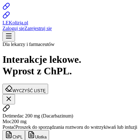
LE
K
olizja
.pl
Zaloguj się
Zarejestruj się
Dla lekarzy i farmaceutów
Interakcje lekowe.
Wprost z ChPL.
WYCZYŚĆ LISTĘ
Detimedac 200 mg
(
Dacarbazinum
)
Moc
200 mg
Postać
Proszek do sporządzania roztworu do wstrzykiwań lub infuzji
ChPL
Ulotka