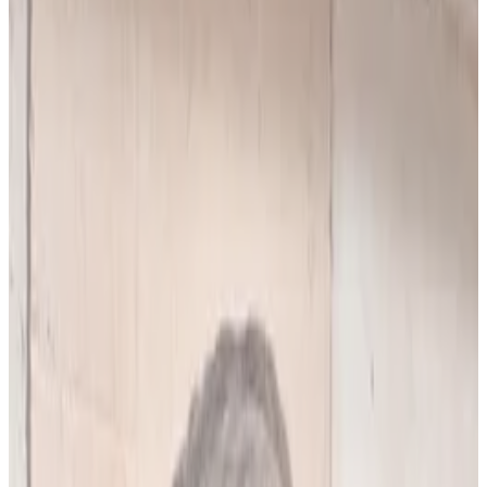
10
(
4,90 zł/analiza
)
Leków jednocześnie
do
5
(
10
par)
Wybierz plan
Popularny
Naucz się mnie
Codzienna praca z pacjentami
0 zł
89
zł/mies.
7
dni za darmo, potem
89
zł/mies.
Analiz miesięcznie