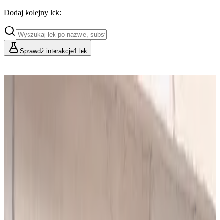
Dodaj kolejny lek:
Sprawdź interakcje
1 lek
Cennik
Lekarze i Farmaceuci
Placówki i Organizacje
Podstawowy
Dla indywidualnych konsultacji
49
zł/mies.
Analiz miesięcznie