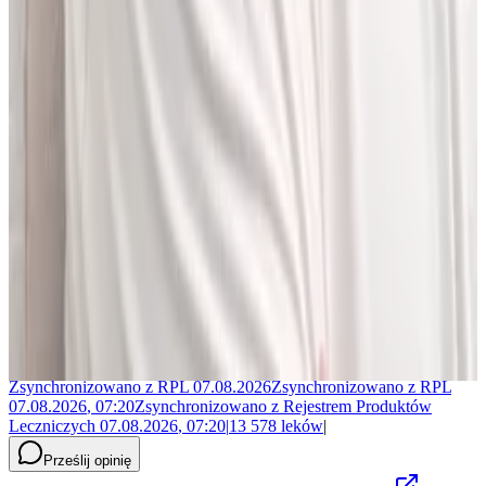
Jakub Gierłachowski
Matematyk
10+ lat w AI
5+ lat w farmacji
Jestem matematykiem i od ponad 10 lat pracuję w obszarze
sztucznej inteligencji. Przez ponad 5 lat rozwijałem rozwiązania AI
w dużej szwajcarskiej firmie farmaceutycznej.
LEKolizję stworzyłem, bo wiedziałem, że dziś da się zrobić to
lepiej. Zależało mi na narzędziu, które pomaga szybciej i wygodniej
pracować z informacjami o interakcjach lekowych, ale bez
odchodzenia od tego, co najważniejsze - treści zawartych w ChPL.
Po pracy najchętniej spędzam czas w górach albo na korcie do
squasha.
Zsynchronizowano z
RPL
07.08.2026
Zsynchronizowano z
RPL
07.08.2026
,
07:20
Zsynchronizowano z
Rejestrem Produktów
Leczniczych
07.08.2026
,
07:20
|
13 578
leków
|
Prześlij opinię