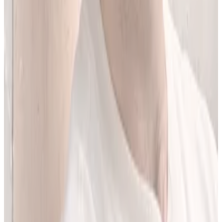
Jestem matematykiem i od ponad 10 lat pracuję w obszarze
sztucznej inteligencji. Przez ponad 5 lat rozwijałem rozwiązania AI
w dużej szwajcarskiej firmie farmaceutycznej.
LEKolizję stworzyłem, bo wiedziałem, że dziś da się zrobić to
lepiej. Zależało mi na narzędziu, które pomaga szybciej i wygodniej