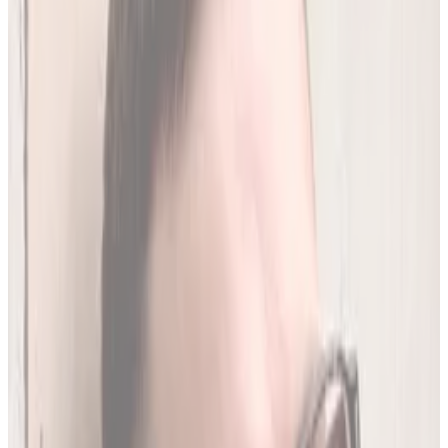
250
(
1,96 zł/analiza
)
Leków jednocześnie
do
20
(
190
par)
Wybierz plan
Jak działamy?
01
Codzienna aktualizacja z RPL
Codziennie synchronizujemy naszą bazę z
Rejestrem