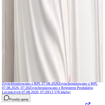
Jakub Gierłachowski
Matematyk
10+ lat w AI
5+ lat w farmacji
Jestem matematykiem i od ponad 10 lat pracuję w obszarze
sztucznej inteligencji. Przez ponad 5 lat rozwijałem rozwiązania AI
w dużej szwajcarskiej firmie farmaceutycznej.
LEKolizję stworzyłem, bo wiedziałem, że dziś da się zrobić to
lepiej. Zależało mi na narzędziu, które pomaga szybciej i wygodniej
pracować z informacjami o interakcjach lekowych, ale bez
odchodzenia od tego, co najważniejsze - treści zawartych w ChPL.
Po pracy najchętniej spędzam czas w górach albo na korcie do
squasha.
Zsynchronizowano z
RPL
07.08.2026
Zsynchronizowano z
RPL
07.08.2026
,
07:20
Zsynchronizowano z
Rejestrem Produktów
Leczniczych
07.08.2026
,
07:20
|
13 578
leków
|
Prześlij opinię