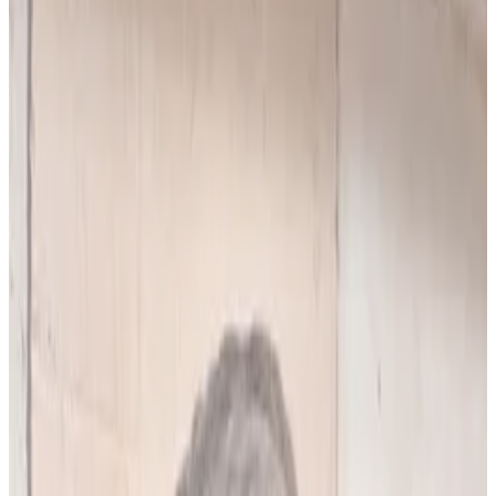
10
(
4,90 zł/analiza
)
Leków jednocześnie
do
5
(
10
par)
Wybierz plan
Popularny
Naucz się mnie
Codzienna praca z pacjentami
0 zł
89
zł/mies.
7
dni za darmo, potem
89
zł/mies.
Analiz miesięcznie