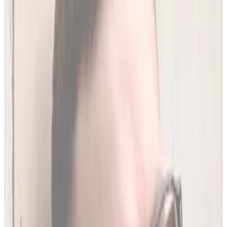
250
(
1,96 zł/analiza
)
Leków jednocześnie
do
20
(
190
par)
Wybierz plan
Jak działamy?
01
Codzienna aktualizacja z RPL
Codziennie synchronizujemy naszą bazę z
Rejestrem