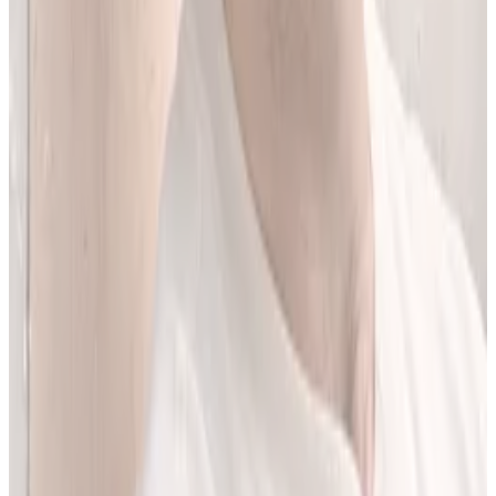
Jestem matematykiem i od ponad 10 lat pracuję w obszarze
sztucznej inteligencji. Przez ponad 5 lat rozwijałem rozwiązania AI
w dużej szwajcarskiej firmie farmaceutycznej.
LEKolizję stworzyłem, bo wiedziałem, że dziś da się zrobić to
lepiej. Zależało mi na narzędziu, które pomaga szybciej i wygodniej