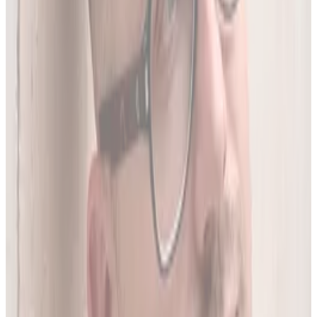
05
Do 20 leków jednocześnie
Sprawdź interakcje między nawet 20 lekami na raz. Liczba
leków zależy od planu.
06
Wielopoziomowa analiza interakcji
Nie tylko nazwa leku - szukamy połączeń także m.in. po
substancji czynnej, klasie farmakologicznej czy mechanizmie
działania.
O twórcy
Jakub Gierłachowski
Matematyk
10+ lat w AI
5+ lat w farmacji