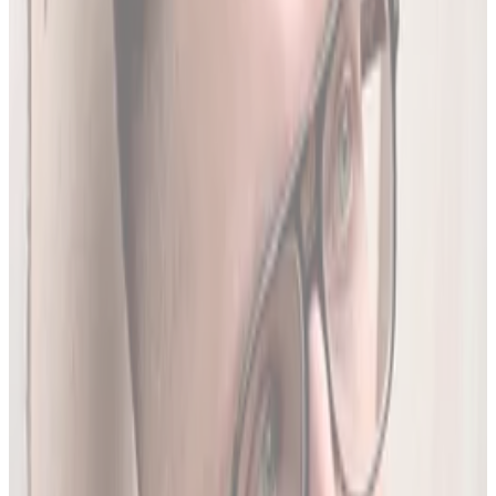
Produktów Leczniczych
- nowe leki, wycofania i zmiany
w charakterystykach.
Ostatnia aktualizacja:
7 sierpnia 2026,
05:20
.
02
Brakujące leki z rejestru unijnego
3634
leków (
26
% bazy) nie posiada ChPL ani ulotki w RPL.
Wyodrębniamy je z oficjalnej dokumentacji
Rejestru
Unijnego
. LEKolizja to jedyny serwis w Polsce z pełną
bazą.
03
Średnio 22 sekundy
Tyle trwa analiza pełnego zestawu leków.
04
13 578 leków w bazie
To 97.8% wszystkich aktywnych leków zarejestrowanych w
Polsce.