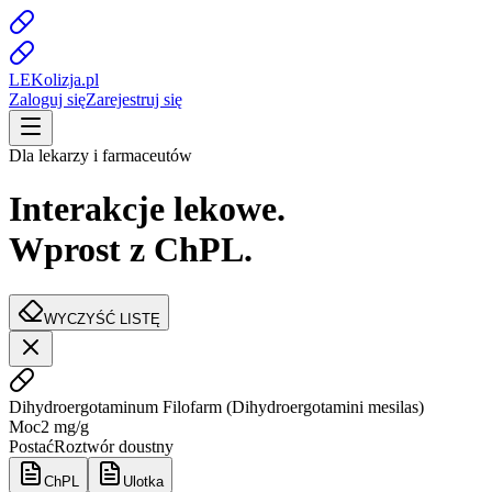
LE
K
olizja
.pl
Zaloguj się
Zarejestruj się
Dla lekarzy i farmaceutów
Interakcje lekowe.
Wprost z ChPL.
WYCZYŚĆ LISTĘ
Dihydroergotaminum Filofarm
(
Dihydroergotamini mesilas
)
Moc
2 mg/g
Postać
Roztwór doustny
ChPL
Ulotka