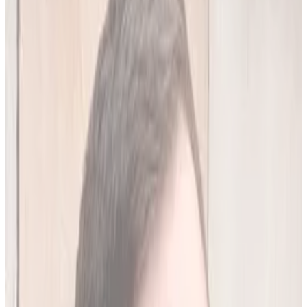
20
(
4,45 zł/analiza
)
Leków jednocześnie
do
10
(
45
par)
Wypróbuj 7 dni za darmo
Rejestracja w 30 sek · Bez karty kredytowej
Premium
Badanie kliniczne, przeglądy lekowe
490
zł/mies.
Analiz miesięcznie