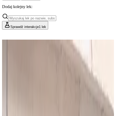
Dodaj kolejny lek:
Sprawdź interakcje
1 lek
Cennik
Lekarze i Farmaceuci
Placówki i Organizacje
Podstawowy
Dla indywidualnych konsultacji
49
zł/mies.
Analiz miesięcznie