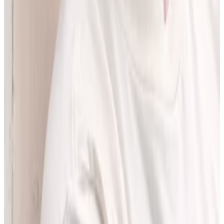
pracować z informacjami o interakcjach lekowych, ale bez
odchodzenia od tego, co najważniejsze - treści zawartych w ChPL.
Po pracy najchętniej spędzam czas w górach albo na korcie do
squasha.