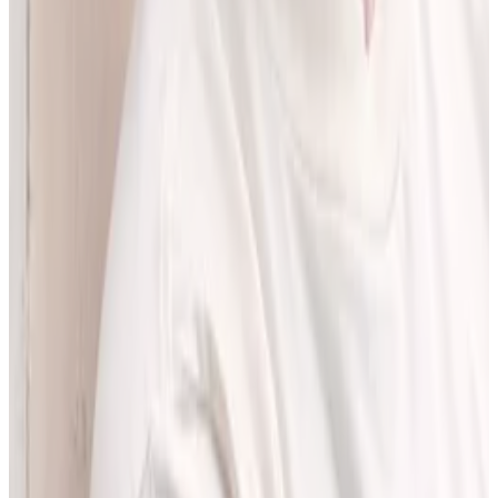
pracować z informacjami o interakcjach lekowych, ale bez
odchodzenia od tego, co najważniejsze - treści zawartych w ChPL.
Po pracy najchętniej spędzam czas w górach albo na korcie do
squasha.