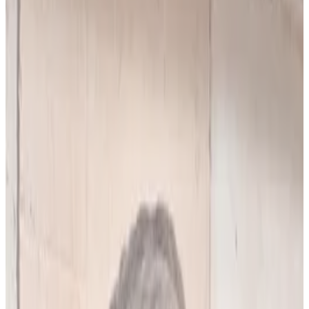
10
(
4,90 zł/analiza
)
Leków jednocześnie
do
5
(
10
par)
Wybierz plan
Popularny
Naucz się mnie
Codzienna praca z pacjentami
0 zł
89
zł/mies.
7
dni za darmo, potem
89
zł/mies.
Analiz miesięcznie