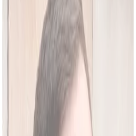
20
(
4,45 zł/analiza
)
Leków jednocześnie
do
10
(
45
par)
Wypróbuj 7 dni za darmo
Rejestracja w 30 sek · Bez karty kredytowej
Premium
Badanie kliniczne, przeglądy lekowe
490
zł/mies.
Analiz miesięcznie