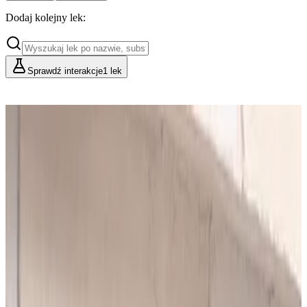
Dodaj kolejny lek:
Sprawdź interakcje
1 lek
Cennik
Lekarze i Farmaceuci
Placówki i Organizacje
Podstawowy
Dla indywidualnych konsultacji
49
zł/mies.
Analiz miesięcznie