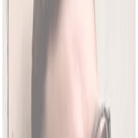
250
(
1,96 zł/analiza
)
Leków jednocześnie
do
20
(
190
par)
Wybierz plan
Jak działamy?
01
Codzienna aktualizacja z RPL
Codziennie synchronizujemy naszą bazę z
Rejestrem