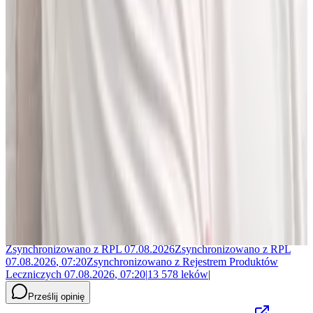
Jakub Gierłachowski
Matematyk
10+ lat w AI
5+ lat w farmacji
Jestem matematykiem i od ponad 10 lat pracuję w obszarze
sztucznej inteligencji. Przez ponad 5 lat rozwijałem rozwiązania AI
w dużej szwajcarskiej firmie farmaceutycznej.
LEKolizję stworzyłem, bo wiedziałem, że dziś da się zrobić to
lepiej. Zależało mi na narzędziu, które pomaga szybciej i wygodniej
pracować z informacjami o interakcjach lekowych, ale bez
odchodzenia od tego, co najważniejsze - treści zawartych w ChPL.
Po pracy najchętniej spędzam czas w górach albo na korcie do
squasha.
Zsynchronizowano z
RPL
07.08.2026
Zsynchronizowano z
RPL
07.08.2026
,
07:20
Zsynchronizowano z
Rejestrem Produktów
Leczniczych
07.08.2026
,
07:20
|
13 578
leków
|
Prześlij opinię