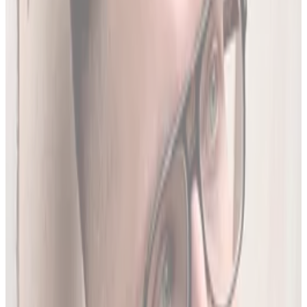
Produktów Leczniczych
- nowe leki, wycofania i zmiany
w charakterystykach.
Ostatnia aktualizacja:
7 sierpnia 2026,
05:20
.
02
Brakujące leki z rejestru unijnego
3634
leków (
26
% bazy) nie posiada ChPL ani ulotki w RPL.
Wyodrębniamy je z oficjalnej dokumentacji
Rejestru
Unijnego
. LEKolizja to jedyny serwis w Polsce z pełną
bazą.
03
Średnio 22 sekundy
Tyle trwa analiza pełnego zestawu leków.
04
13 578 leków w bazie
To 97.8% wszystkich aktywnych leków zarejestrowanych w
Polsce.