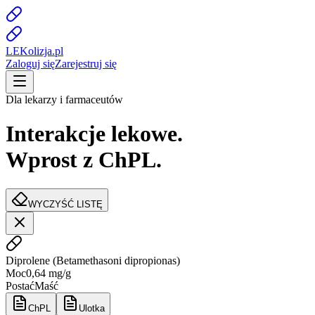
LE
K
olizja
.pl
Zaloguj się
Zarejestruj się
Dla lekarzy i farmaceutów
Interakcje lekowe.
Wprost z ChPL.
WYCZYŚĆ LISTĘ
Diprolene
(
Betamethasoni dipropionas
)
Moc
0,64 mg/g
Postać
Maść
ChPL
Ulotka