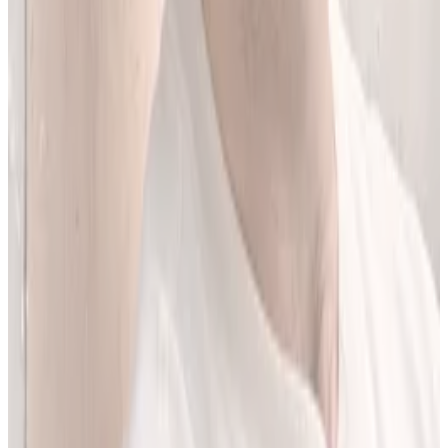
Jestem matematykiem i od ponad 10 lat pracuję w obszarze
sztucznej inteligencji. Przez ponad 5 lat rozwijałem rozwiązania AI
w dużej szwajcarskiej firmie farmaceutycznej.
LEKolizję stworzyłem, bo wiedziałem, że dziś da się zrobić to
lepiej. Zależało mi na narzędziu, które pomaga szybciej i wygodniej