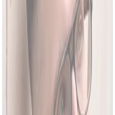
Produktów Leczniczych
- nowe leki, wycofania i zmiany
w charakterystykach.
Ostatnia aktualizacja:
7 sierpnia 2026,
05:20
.
02
Brakujące leki z rejestru unijnego
3634
leków (
26
% bazy) nie posiada ChPL ani ulotki w RPL.
Wyodrębniamy je z oficjalnej dokumentacji
Rejestru
Unijnego
. LEKolizja to jedyny serwis w Polsce z pełną
bazą.
03
Średnio 22 sekundy
Tyle trwa analiza pełnego zestawu leków.
04
13 578 leków w bazie
To 97.8% wszystkich aktywnych leków zarejestrowanych w
Polsce.