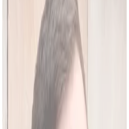
20
(
4,45 zł/analiza
)
Leków jednocześnie
do
10
(
45
par)
Wypróbuj 7 dni za darmo
Rejestracja w 30 sek · Bez karty kredytowej
Premium
Badanie kliniczne, przeglądy lekowe
490
zł/mies.
Analiz miesięcznie