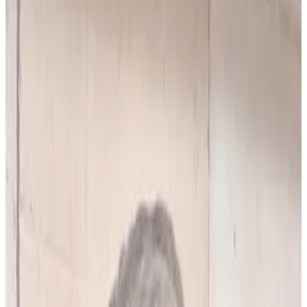
10
(
4,90 zł/analiza
)
Leków jednocześnie
do
5
(
10
par)
Wybierz plan
Popularny
Naucz się mnie
Codzienna praca z pacjentami
0 zł
89
zł/mies.
7
dni za darmo, potem
89
zł/mies.
Analiz miesięcznie