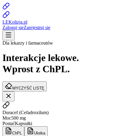
LE
K
olizja
.pl
Zaloguj się
Zarejestruj się
Dla lekarzy i farmaceutów
Interakcje lekowe.
Wprost z ChPL.
WYCZYŚĆ LISTĘ
Duracef
(
Cefadroxilum
)
Moc
500 mg
Postać
Kapsułki
ChPL
Ulotka