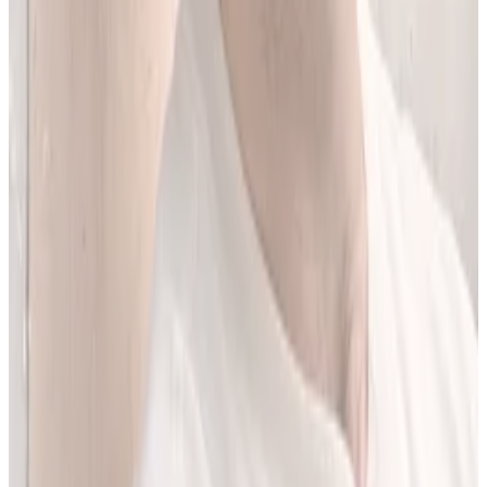
Jestem matematykiem i od ponad 10 lat pracuję w obszarze
sztucznej inteligencji. Przez ponad 5 lat rozwijałem rozwiązania AI
w dużej szwajcarskiej firmie farmaceutycznej.
LEKolizję stworzyłem, bo wiedziałem, że dziś da się zrobić to
lepiej. Zależało mi na narzędziu, które pomaga szybciej i wygodniej