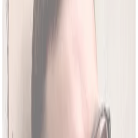
250
(
1,96 zł/analiza
)
Leków jednocześnie
do
20
(
190
par)
Wybierz plan
Jak działamy?
01
Codzienna aktualizacja z RPL
Codziennie synchronizujemy naszą bazę z
Rejestrem