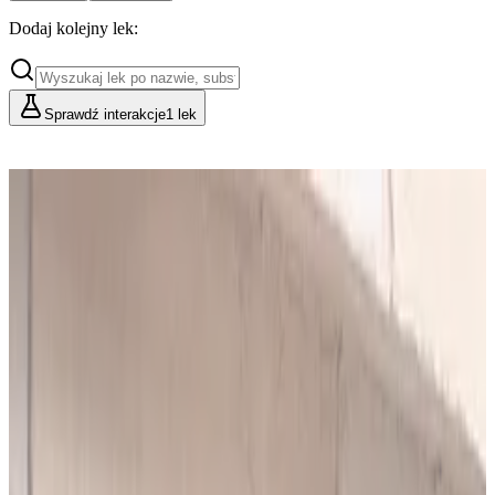
Dodaj kolejny lek:
Sprawdź interakcje
1 lek
Cennik
Lekarze i Farmaceuci
Placówki i Organizacje
Podstawowy
Dla indywidualnych konsultacji
49
zł/mies.
Analiz miesięcznie