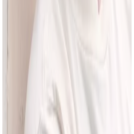
pracować z informacjami o interakcjach lekowych, ale bez
odchodzenia od tego, co najważniejsze - treści zawartych w ChPL.
Po pracy najchętniej spędzam czas w górach albo na korcie do
squasha.