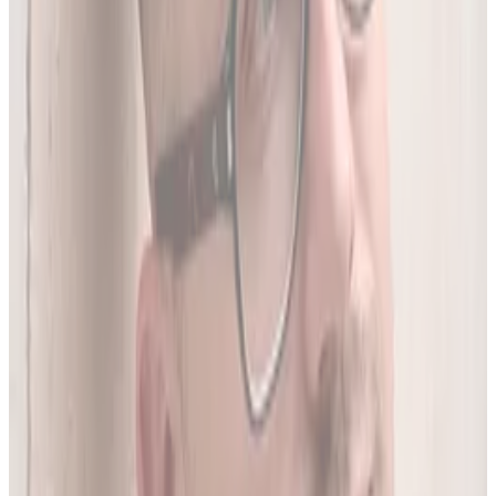
05
Do 20 leków jednocześnie
Sprawdź interakcje między nawet 20 lekami na raz. Liczba
leków zależy od planu.
06
Wielopoziomowa analiza interakcji
Nie tylko nazwa leku - szukamy połączeń także m.in. po
substancji czynnej, klasie farmakologicznej czy mechanizmie
działania.
O twórcy
Jakub Gierłachowski
Matematyk
10+ lat w AI
5+ lat w farmacji