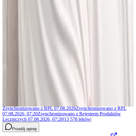
Jakub Gierłachowski
Matematyk
10+ lat w AI
5+ lat w farmacji
Jestem matematykiem i od ponad 10 lat pracuję w obszarze
sztucznej inteligencji. Przez ponad 5 lat rozwijałem rozwiązania AI
w dużej szwajcarskiej firmie farmaceutycznej.
LEKolizję stworzyłem, bo wiedziałem, że dziś da się zrobić to
lepiej. Zależało mi na narzędziu, które pomaga szybciej i wygodniej
pracować z informacjami o interakcjach lekowych, ale bez
odchodzenia od tego, co najważniejsze - treści zawartych w ChPL.
Po pracy najchętniej spędzam czas w górach albo na korcie do
squasha.
Zsynchronizowano z
RPL
07.08.2026
Zsynchronizowano z
RPL
07.08.2026
,
07:20
Zsynchronizowano z
Rejestrem Produktów
Leczniczych
07.08.2026
,
07:20
|
13 578
leków
|
Prześlij opinię