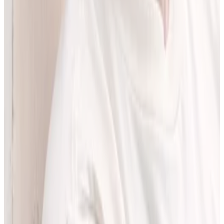
LEKolizję stworzyłem, bo wiedziałem, że dziś da się zrobić to
lepiej. Zależało mi na narzędziu, które pomaga szybciej i wygodniej
pracować z informacjami o interakcjach lekowych, ale bez
odchodzenia od tego, co najważniejsze - treści zawartych w ChPL.
Po pracy najchętniej spędzam czas w górach albo na korcie do
squasha.