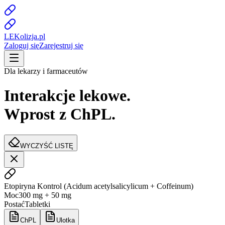
LE
K
olizja
.pl
Zaloguj się
Zarejestruj się
Dla lekarzy i farmaceutów
Interakcje lekowe.
Wprost z ChPL.
WYCZYŚĆ LISTĘ
Etopiryna Kontrol
(
Acidum acetylsalicylicum + Coffeinum
)
Moc
300 mg + 50 mg
Postać
Tabletki
ChPL
Ulotka