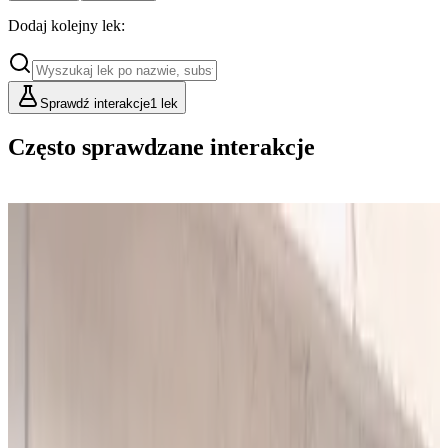
Dodaj kolejny lek:
Sprawdź interakcje
1 lek
Często sprawdzane interakcje
Cennik
Lekarze i Farmaceuci
Placówki i Organizacje
Podstawowy
Dla indywidualnych konsultacji
49
zł/mies.
Analiz miesięcznie