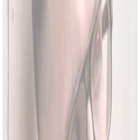
Codziennie synchronizujemy naszą bazę z
Rejestrem
Produktów Leczniczych
- nowe leki, wycofania i zmiany
w charakterystykach.
Ostatnia aktualizacja:
7 sierpnia 2026,
05:20
.
02
Brakujące leki z rejestru unijnego
3634
leków (
26
% bazy) nie posiada ChPL ani ulotki w RPL.
Wyodrębniamy je z oficjalnej dokumentacji
Rejestru
Unijnego
. LEKolizja to jedyny serwis w Polsce z pełną
bazą.
03
Średnio 22 sekundy
Tyle trwa analiza pełnego zestawu leków.
04
13 578 leków w bazie