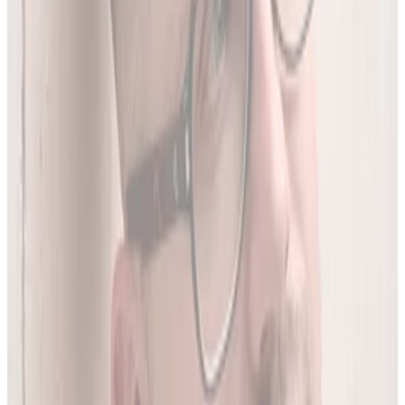
To 97.8% wszystkich aktywnych leków zarejestrowanych w
Polsce.
05
Do 20 leków jednocześnie
Sprawdź interakcje między nawet 20 lekami na raz. Liczba
leków zależy od planu.
06
Wielopoziomowa analiza interakcji
Nie tylko nazwa leku - szukamy połączeń także m.in. po
substancji czynnej, klasie farmakologicznej czy mechanizmie
działania.
O twórcy
Jakub Gierłachowski
Matematyk
10+ lat w AI
5+ lat w farmacji