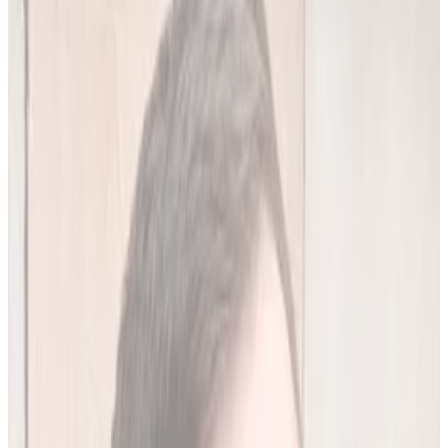
20
(
4,45 zł/analiza
)
Leków jednocześnie
do
10
(
45
par)
Wypróbuj 7 dni za darmo
Rejestracja w 30 sek · Bez karty kredytowej
Premium
Badanie kliniczne, przeglądy lekowe
490
zł/mies.