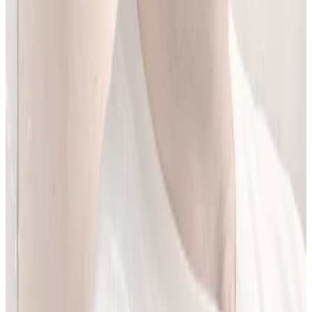
Jestem matematykiem i od ponad 10 lat pracuję w obszarze
sztucznej inteligencji. Przez ponad 5 lat rozwijałem rozwiązania AI
w dużej szwajcarskiej firmie farmaceutycznej.