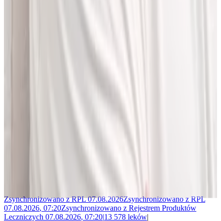
Jakub Gierłachowski
Matematyk
10+ lat w AI
5+ lat w farmacji
Jestem matematykiem i od ponad 10 lat pracuję w obszarze
sztucznej inteligencji. Przez ponad 5 lat rozwijałem rozwiązania AI
w dużej szwajcarskiej firmie farmaceutycznej.
LEKolizję stworzyłem, bo wiedziałem, że dziś da się zrobić to
lepiej. Zależało mi na narzędziu, które pomaga szybciej i wygodniej
pracować z informacjami o interakcjach lekowych, ale bez
odchodzenia od tego, co najważniejsze - treści zawartych w ChPL.
Po pracy najchętniej spędzam czas w górach albo na korcie do
squasha.
Zsynchronizowano z
RPL
07.08.2026
Zsynchronizowano z
RPL
07.08.2026
,
07:20
Zsynchronizowano z
Rejestrem Produktów
Leczniczych
07.08.2026
,
07:20
|
13 578
leków
|