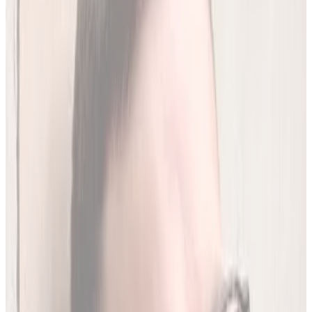
Analiz miesięcznie
250
(
1,96 zł/analiza
)
Leków jednocześnie
do
20
(
190
par)
Wybierz plan
Jak działamy?
01
Codzienna aktualizacja z RPL