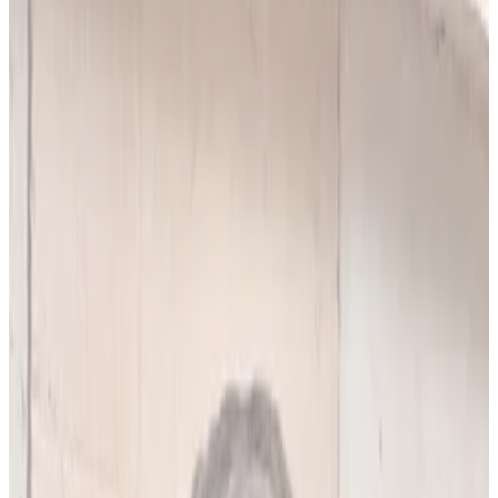
10
(
4,90 zł/analiza
)
Leków jednocześnie
do
5
(
10
par)
Wybierz plan
Popularny
Naucz się mnie
Codzienna praca z pacjentami
0 zł
89
zł/mies.
7
dni za darmo, potem
89
zł/mies.
Analiz miesięcznie