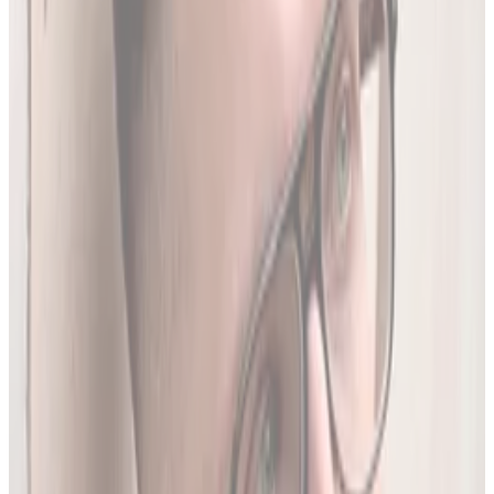
Produktów Leczniczych
- nowe leki, wycofania i zmiany
w charakterystykach.
Ostatnia aktualizacja:
7 sierpnia 2026,
05:20
.
02
Brakujące leki z rejestru unijnego
3634
leków (
26
% bazy) nie posiada ChPL ani ulotki w RPL.
Wyodrębniamy je z oficjalnej dokumentacji
Rejestru
Unijnego
. LEKolizja to jedyny serwis w Polsce z pełną
bazą.
03
Średnio 22 sekundy
Tyle trwa analiza pełnego zestawu leków.
04
13 578 leków w bazie
To 97.8% wszystkich aktywnych leków zarejestrowanych w
Polsce.