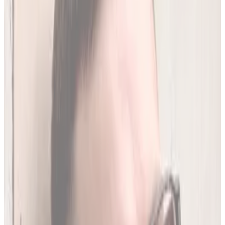
250
(
1,96 zł/analiza
)
Leków jednocześnie
do
20
(
190
par)
Wybierz plan
Jak działamy?
01
Codzienna aktualizacja z RPL
Codziennie synchronizujemy naszą bazę z
Rejestrem