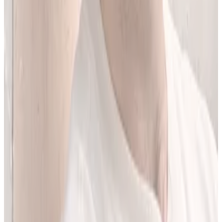
Jestem matematykiem i od ponad 10 lat pracuję w obszarze
sztucznej inteligencji. Przez ponad 5 lat rozwijałem rozwiązania AI
w dużej szwajcarskiej firmie farmaceutycznej.
LEKolizję stworzyłem, bo wiedziałem, że dziś da się zrobić to
lepiej. Zależało mi na narzędziu, które pomaga szybciej i wygodniej