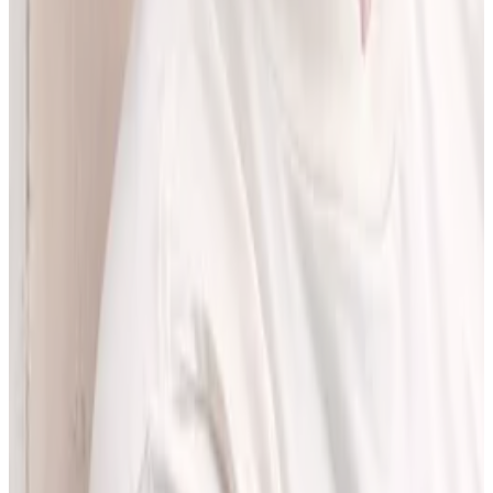
pracować z informacjami o interakcjach lekowych, ale bez
odchodzenia od tego, co najważniejsze - treści zawartych w ChPL.
Po pracy najchętniej spędzam czas w górach albo na korcie do
squasha.