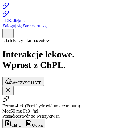
LE
K
olizja
.pl
Zaloguj się
Zarejestruj się
Dla lekarzy i farmaceutów
Interakcje lekowe.
Wprost z ChPL.
WYCZYŚĆ LISTĘ
Ferrum-Lek
(
Ferri hydroxidum dextranum
)
Moc
50 mg Fe3+/ml
Postać
Roztwór do wstrzykiwań
ChPL
Ulotka