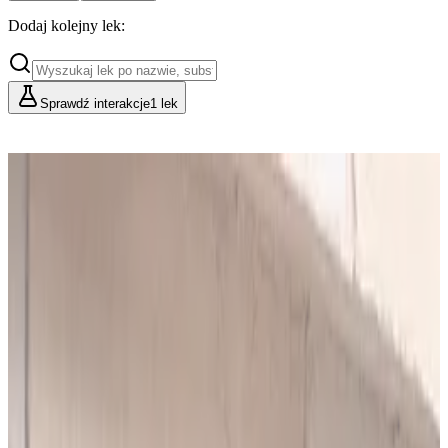
Dodaj kolejny lek:
Sprawdź interakcje
1 lek
Cennik
Lekarze i Farmaceuci
Placówki i Organizacje
Podstawowy
Dla indywidualnych konsultacji
49
zł/mies.
Analiz miesięcznie