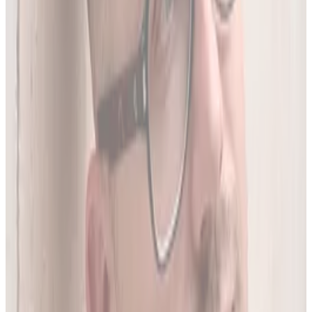
05
Do 20 leków jednocześnie
Sprawdź interakcje między nawet 20 lekami na raz. Liczba
leków zależy od planu.
06
Wielopoziomowa analiza interakcji
Nie tylko nazwa leku - szukamy połączeń także m.in. po
substancji czynnej, klasie farmakologicznej czy mechanizmie
działania.
O twórcy
Jakub Gierłachowski
Matematyk
10+ lat w AI
5+ lat w farmacji