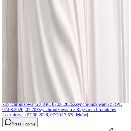
Jakub Gierłachowski
Matematyk
10+ lat w AI
5+ lat w farmacji
Jestem matematykiem i od ponad 10 lat pracuję w obszarze
sztucznej inteligencji. Przez ponad 5 lat rozwijałem rozwiązania AI
w dużej szwajcarskiej firmie farmaceutycznej.
LEKolizję stworzyłem, bo wiedziałem, że dziś da się zrobić to
lepiej. Zależało mi na narzędziu, które pomaga szybciej i wygodniej
pracować z informacjami o interakcjach lekowych, ale bez
odchodzenia od tego, co najważniejsze - treści zawartych w ChPL.
Po pracy najchętniej spędzam czas w górach albo na korcie do
squasha.
Zsynchronizowano z
RPL
07.08.2026
Zsynchronizowano z
RPL
07.08.2026
,
07:20
Zsynchronizowano z
Rejestrem Produktów
Leczniczych
07.08.2026
,
07:20
|
13 578
leków
|
Prześlij opinię