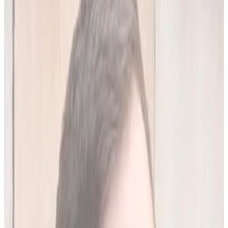
20
(
4,45 zł/analiza
)
Leków jednocześnie
do
10
(
45
par)
Wypróbuj 7 dni za darmo
Rejestracja w 30 sek · Bez karty kredytowej
Premium
Badanie kliniczne, przeglądy lekowe
490
zł/mies.
Analiz miesięcznie