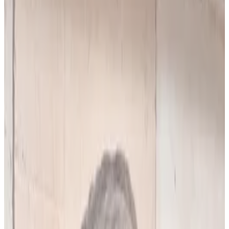
10
(
4,90 zł/analiza
)
Leków jednocześnie
do
5
(
10
par)
Wybierz plan
Popularny
Naucz się mnie
Codzienna praca z pacjentami
0 zł
89
zł/mies.
7
dni za darmo, potem
89
zł/mies.
Analiz miesięcznie