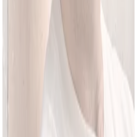
Jestem matematykiem i od ponad 10 lat pracuję w obszarze
sztucznej inteligencji. Przez ponad 5 lat rozwijałem rozwiązania AI
w dużej szwajcarskiej firmie farmaceutycznej.