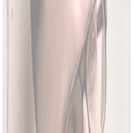
Codziennie synchronizujemy naszą bazę z
Rejestrem
Produktów Leczniczych
- nowe leki, wycofania i zmiany
w charakterystykach.
Ostatnia aktualizacja:
7 sierpnia 2026,
05:20
.
02
Brakujące leki z rejestru unijnego
3634
leków (
26
% bazy) nie posiada ChPL ani ulotki w RPL.
Wyodrębniamy je z oficjalnej dokumentacji
Rejestru
Unijnego
. LEKolizja to jedyny serwis w Polsce z pełną
bazą.
03
Średnio 22 sekundy
Tyle trwa analiza pełnego zestawu leków.
04
13 578 leków w bazie