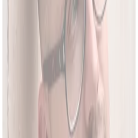
To 97.8% wszystkich aktywnych leków zarejestrowanych w
Polsce.
05
Do 20 leków jednocześnie
Sprawdź interakcje między nawet 20 lekami na raz. Liczba
leków zależy od planu.
06
Wielopoziomowa analiza interakcji
Nie tylko nazwa leku - szukamy połączeń także m.in. po
substancji czynnej, klasie farmakologicznej czy mechanizmie
działania.
O twórcy
Jakub Gierłachowski
Matematyk
10+ lat w AI
5+ lat w farmacji