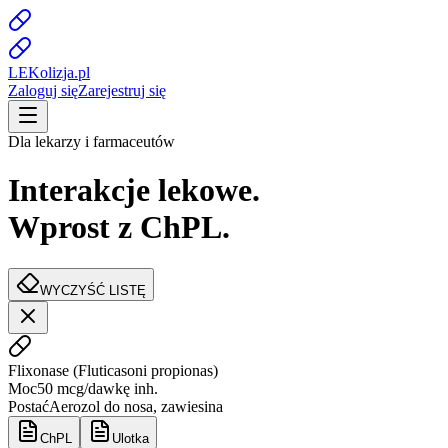
LE
K
olizja
.pl
Zaloguj się
Zarejestruj się
Dla lekarzy i farmaceutów
Interakcje lekowe.
Wprost z ChPL.
WYCZYŚĆ LISTĘ
Flixonase
(
Fluticasoni propionas
)
Moc
50 mcg/dawkę inh.
Postać
Aerozol do nosa, zawiesina
ChPL
Ulotka