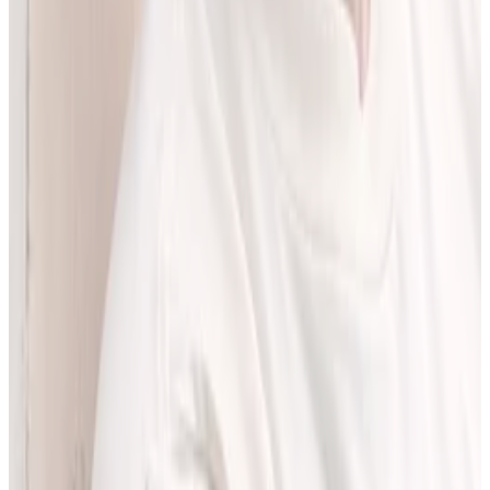
LEKolizję stworzyłem, bo wiedziałem, że dziś da się zrobić to
lepiej. Zależało mi na narzędziu, które pomaga szybciej i wygodniej
pracować z informacjami o interakcjach lekowych, ale bez
odchodzenia od tego, co najważniejsze - treści zawartych w ChPL.
Po pracy najchętniej spędzam czas w górach albo na korcie do
squasha.