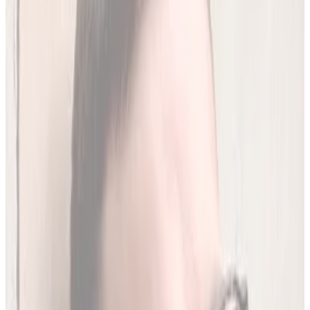
Analiz miesięcznie
250
(
1,96 zł/analiza
)
Leków jednocześnie
do
20
(
190
par)
Wybierz plan
Jak działamy?
01
Codzienna aktualizacja z RPL