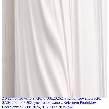
Jakub Gierłachowski
Matematyk
10+ lat w AI
5+ lat w farmacji
Jestem matematykiem i od ponad 10 lat pracuję w obszarze
sztucznej inteligencji. Przez ponad 5 lat rozwijałem rozwiązania AI
w dużej szwajcarskiej firmie farmaceutycznej.
LEKolizję stworzyłem, bo wiedziałem, że dziś da się zrobić to
lepiej. Zależało mi na narzędziu, które pomaga szybciej i wygodniej
pracować z informacjami o interakcjach lekowych, ale bez
odchodzenia od tego, co najważniejsze - treści zawartych w ChPL.
Po pracy najchętniej spędzam czas w górach albo na korcie do
squasha.
Zsynchronizowano z
RPL
07.08.2026
Zsynchronizowano z
RPL
07.08.2026
,
07:20
Zsynchronizowano z
Rejestrem Produktów
Leczniczych
07.08.2026
,
07:20
|
13 578
leków
|