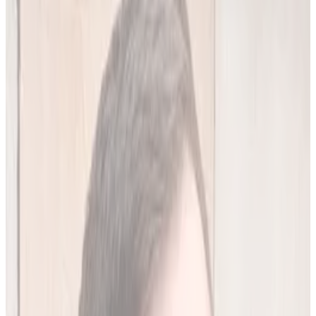
20
(
4,45 zł/analiza
)
Leków jednocześnie
do
10
(
45
par)
Wypróbuj 7 dni za darmo
Rejestracja w 30 sek · Bez karty kredytowej
Premium
Badanie kliniczne, przeglądy lekowe
490
zł/mies.