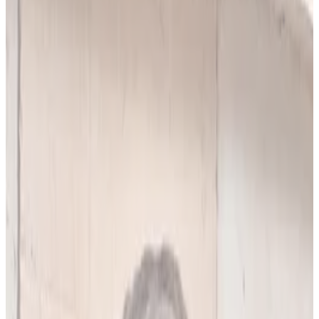
10
(
4,90 zł/analiza
)
Leków jednocześnie
do
5
(
10
par)
Wybierz plan
Popularny
Naucz się mnie
Codzienna praca z pacjentami
0 zł
89
zł/mies.
7
dni za darmo, potem
89
zł/mies.
Analiz miesięcznie