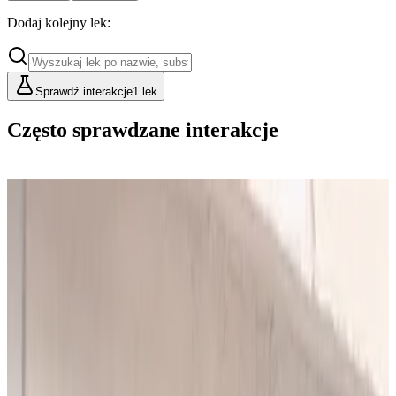
Dodaj kolejny lek:
Sprawdź interakcje
1 lek
Często sprawdzane interakcje
Cennik
Lekarze i Farmaceuci
Placówki i Organizacje
Podstawowy
Dla indywidualnych konsultacji
49
zł/mies.
Analiz miesięcznie