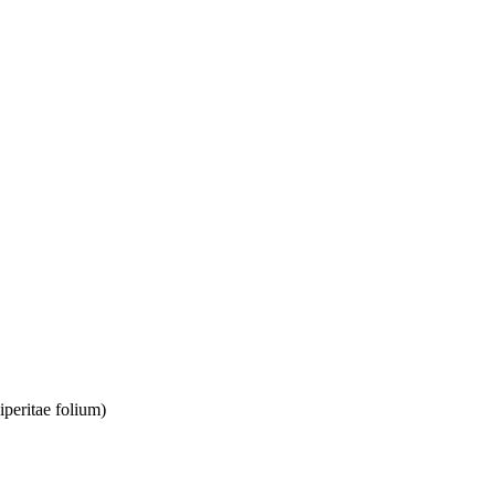
peritae folium
)