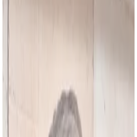
10
(
4,90 zł/analiza
)
Leków jednocześnie
do
5
(
10
par)
Wybierz plan
Popularny
Naucz się mnie
Codzienna praca z pacjentami
0 zł
89
zł/mies.
7
dni za darmo, potem
89
zł/mies.
Analiz miesięcznie