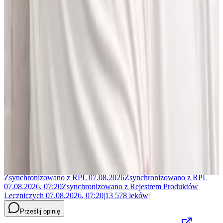
Jakub Gierłachowski
Matematyk
10+ lat w AI
5+ lat w farmacji
Jestem matematykiem i od ponad 10 lat pracuję w obszarze
sztucznej inteligencji. Przez ponad 5 lat rozwijałem rozwiązania AI
w dużej szwajcarskiej firmie farmaceutycznej.
LEKolizję stworzyłem, bo wiedziałem, że dziś da się zrobić to
lepiej. Zależało mi na narzędziu, które pomaga szybciej i wygodniej
pracować z informacjami o interakcjach lekowych, ale bez
odchodzenia od tego, co najważniejsze - treści zawartych w ChPL.
Po pracy najchętniej spędzam czas w górach albo na korcie do
squasha.
Zsynchronizowano z
RPL
07.08.2026
Zsynchronizowano z
RPL
07.08.2026
,
07:20
Zsynchronizowano z
Rejestrem Produktów
Leczniczych
07.08.2026
,
07:20
|
13 578
leków
|
Prześlij opinię