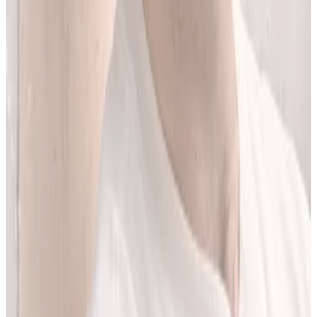
Jestem matematykiem i od ponad 10 lat pracuję w obszarze
sztucznej inteligencji. Przez ponad 5 lat rozwijałem rozwiązania AI
w dużej szwajcarskiej firmie farmaceutycznej.
LEKolizję stworzyłem, bo wiedziałem, że dziś da się zrobić to
lepiej. Zależało mi na narzędziu, które pomaga szybciej i wygodniej