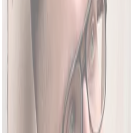
Produktów Leczniczych
- nowe leki, wycofania i zmiany
w charakterystykach.
Ostatnia aktualizacja:
7 sierpnia 2026,
05:20
.
02
Brakujące leki z rejestru unijnego
3634
leków (
26
% bazy) nie posiada ChPL ani ulotki w RPL.
Wyodrębniamy je z oficjalnej dokumentacji
Rejestru
Unijnego
. LEKolizja to jedyny serwis w Polsce z pełną
bazą.
03
Średnio 22 sekundy
Tyle trwa analiza pełnego zestawu leków.
04
13 578 leków w bazie
To 97.8% wszystkich aktywnych leków zarejestrowanych w
Polsce.