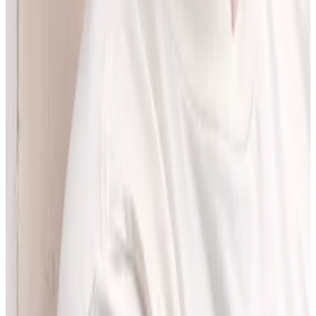
pracować z informacjami o interakcjach lekowych, ale bez
odchodzenia od tego, co najważniejsze - treści zawartych w ChPL.
Po pracy najchętniej spędzam czas w górach albo na korcie do
squasha.