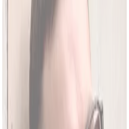
250
(
1,96 zł/analiza
)
Leków jednocześnie
do
20
(
190
par)
Wybierz plan
Jak działamy?
01
Codzienna aktualizacja z RPL
Codziennie synchronizujemy naszą bazę z
Rejestrem