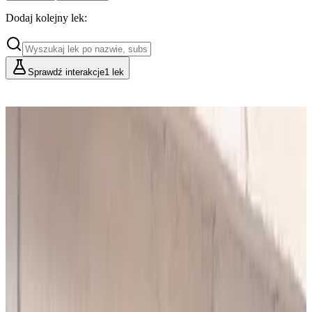
Dodaj kolejny lek:
Sprawdź interakcje
1 lek
Cennik
Lekarze i Farmaceuci
Placówki i Organizacje
Podstawowy
Dla indywidualnych konsultacji
49
zł/mies.
Analiz miesięcznie