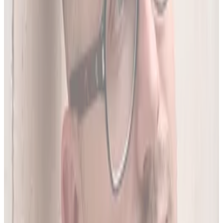
05
Do 20 leków jednocześnie
Sprawdź interakcje między nawet 20 lekami na raz. Liczba
leków zależy od planu.
06
Wielopoziomowa analiza interakcji
Nie tylko nazwa leku - szukamy połączeń także m.in. po
substancji czynnej, klasie farmakologicznej czy mechanizmie
działania.
O twórcy
Jakub Gierłachowski
Matematyk
10+ lat w AI
5+ lat w farmacji