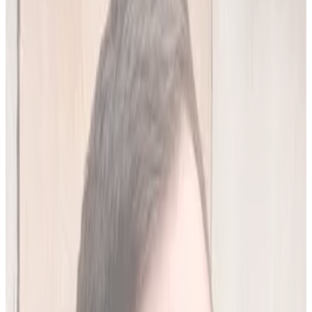
20
(
4,45 zł/analiza
)
Leków jednocześnie
do
10
(
45
par)
Wypróbuj 7 dni za darmo
Rejestracja w 30 sek · Bez karty kredytowej
Premium
Badanie kliniczne, przeglądy lekowe
490
zł/mies.
Analiz miesięcznie