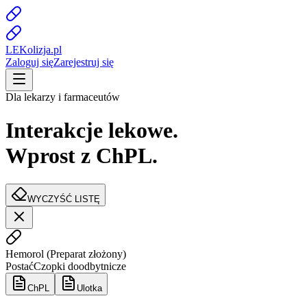
LE
K
olizja
.pl
Zaloguj się
Zarejestruj się
Dla lekarzy i farmaceutów
Interakcje lekowe.
Wprost z ChPL.
WYCZYŚĆ LISTĘ
Hemorol
(
Preparat złożony
)
Postać
Czopki doodbytnicze
ChPL
Ulotka