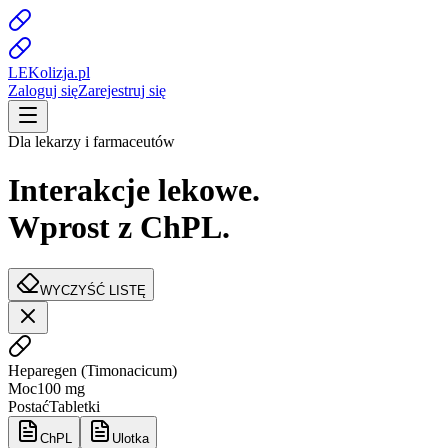
LE
K
olizja
.pl
Zaloguj się
Zarejestruj się
Dla lekarzy i farmaceutów
Interakcje lekowe.
Wprost z ChPL.
WYCZYŚĆ LISTĘ
Heparegen
(
Timonacicum
)
Moc
100 mg
Postać
Tabletki
ChPL
Ulotka