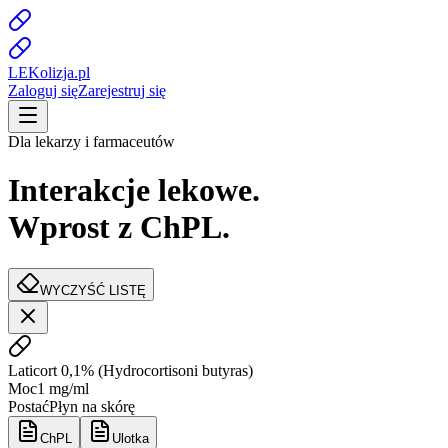
LE
K
olizja
.pl
Zaloguj się
Zarejestruj się
Dla lekarzy i farmaceutów
Interakcje lekowe.
Wprost z ChPL.
WYCZYŚĆ LISTĘ
Laticort 0,1%
(
Hydrocortisoni butyras
)
Moc
1 mg/ml
Postać
Płyn na skórę
ChPL
Ulotka