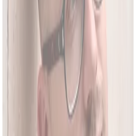
05
Do 20 leków jednocześnie
Sprawdź interakcje między nawet 20 lekami na raz. Liczba
leków zależy od planu.
06
Wielopoziomowa analiza interakcji
Nie tylko nazwa leku - szukamy połączeń także m.in. po
substancji czynnej, klasie farmakologicznej czy mechanizmie
działania.
O twórcy
Jakub Gierłachowski
Matematyk
10+ lat w AI
5+ lat w farmacji