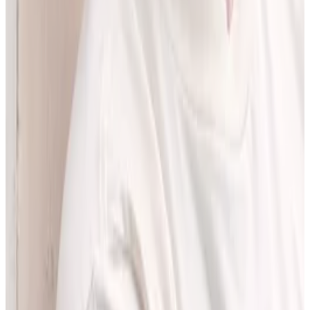
pracować z informacjami o interakcjach lekowych, ale bez
odchodzenia od tego, co najważniejsze - treści zawartych w ChPL.
Po pracy najchętniej spędzam czas w górach albo na korcie do
squasha.