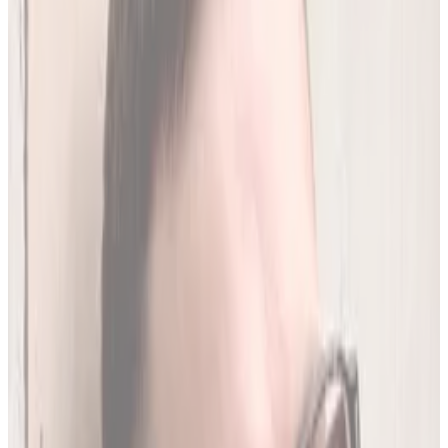
250
(
1,96 zł/analiza
)
Leków jednocześnie
do
20
(
190
par)
Wybierz plan
Jak działamy?
01
Codzienna aktualizacja z RPL
Codziennie synchronizujemy naszą bazę z
Rejestrem