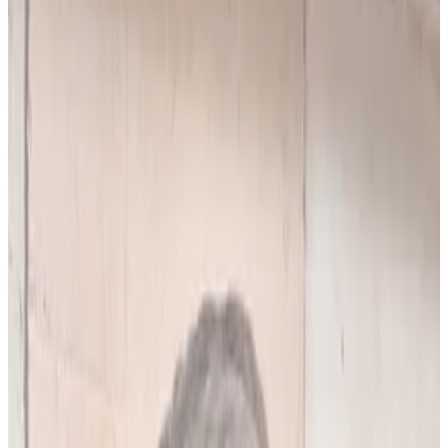
10
(
4,90 zł/analiza
)
Leków jednocześnie
do
5
(
10
par)
Wybierz plan
Popularny
Naucz się mnie
Codzienna praca z pacjentami
0 zł
89
zł/mies.
7
dni za darmo, potem
89
zł/mies.
Analiz miesięcznie