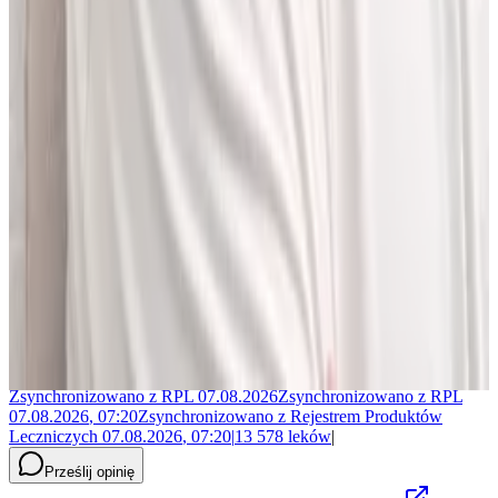
Jakub Gierłachowski
Matematyk
10+ lat w AI
5+ lat w farmacji
Jestem matematykiem i od ponad 10 lat pracuję w obszarze
sztucznej inteligencji. Przez ponad 5 lat rozwijałem rozwiązania AI
w dużej szwajcarskiej firmie farmaceutycznej.
LEKolizję stworzyłem, bo wiedziałem, że dziś da się zrobić to
lepiej. Zależało mi na narzędziu, które pomaga szybciej i wygodniej
pracować z informacjami o interakcjach lekowych, ale bez
odchodzenia od tego, co najważniejsze - treści zawartych w ChPL.
Po pracy najchętniej spędzam czas w górach albo na korcie do
squasha.
Zsynchronizowano z
RPL
07.08.2026
Zsynchronizowano z
RPL
07.08.2026
,
07:20
Zsynchronizowano z
Rejestrem Produktów
Leczniczych
07.08.2026
,
07:20
|
13 578
leków
|
Prześlij opinię