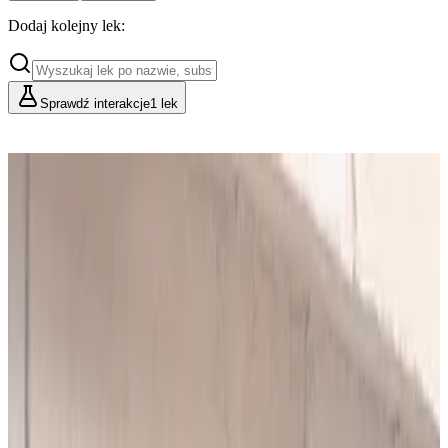
Dodaj kolejny lek:
Sprawdź interakcje
1 lek
Cennik
Lekarze i Farmaceuci
Placówki i Organizacje
Podstawowy
Dla indywidualnych konsultacji
49
zł/mies.
Analiz miesięcznie