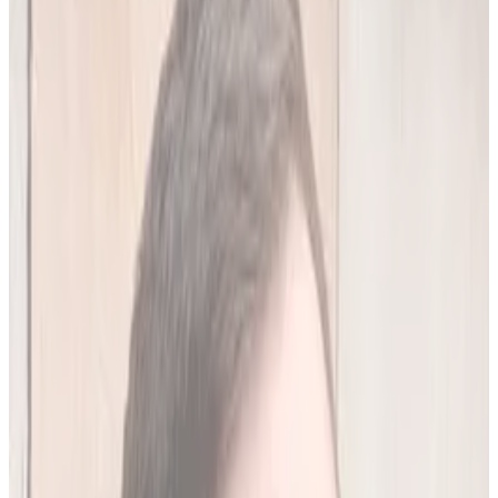
20
(
4,45 zł/analiza
)
Leków jednocześnie
do
10
(
45
par)
Wypróbuj 7 dni za darmo
Rejestracja w 30 sek · Bez karty kredytowej
Premium
Badanie kliniczne, przeglądy lekowe
490
zł/mies.
Analiz miesięcznie