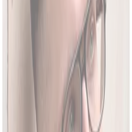
Produktów Leczniczych
- nowe leki, wycofania i zmiany
w charakterystykach.
Ostatnia aktualizacja:
7 sierpnia 2026,
05:20
.
02
Brakujące leki z rejestru unijnego
3634
leków (
26
% bazy) nie posiada ChPL ani ulotki w RPL.
Wyodrębniamy je z oficjalnej dokumentacji
Rejestru
Unijnego
. LEKolizja to jedyny serwis w Polsce z pełną
bazą.
03
Średnio 22 sekundy
Tyle trwa analiza pełnego zestawu leków.
04
13 578 leków w bazie
To 97.8% wszystkich aktywnych leków zarejestrowanych w
Polsce.