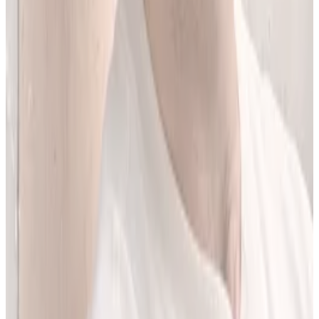
Jestem matematykiem i od ponad 10 lat pracuję w obszarze
sztucznej inteligencji. Przez ponad 5 lat rozwijałem rozwiązania AI
w dużej szwajcarskiej firmie farmaceutycznej.
LEKolizję stworzyłem, bo wiedziałem, że dziś da się zrobić to
lepiej. Zależało mi na narzędziu, które pomaga szybciej i wygodniej