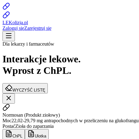
LE
K
olizja
.pl
Zaloguj się
Zarejestruj się
Dla lekarzy i farmaceutów
Interakcje lekowe.
Wprost z ChPL.
WYCZYŚĆ LISTĘ
Normosan
(
Produkt ziołowy
)
Moc
22,02-29,79 mg antrapochodnych w przeliczeniu na glukofrangul
Postać
Zioła do zaparzania
ChPL
Ulotka