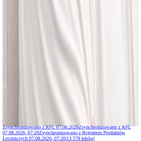
Jakub Gierłachowski
Matematyk
10+ lat w AI
5+ lat w farmacji
Jestem matematykiem i od ponad 10 lat pracuję w obszarze
sztucznej inteligencji. Przez ponad 5 lat rozwijałem rozwiązania AI
w dużej szwajcarskiej firmie farmaceutycznej.
LEKolizję stworzyłem, bo wiedziałem, że dziś da się zrobić to
lepiej. Zależało mi na narzędziu, które pomaga szybciej i wygodniej
pracować z informacjami o interakcjach lekowych, ale bez
odchodzenia od tego, co najważniejsze - treści zawartych w ChPL.
Po pracy najchętniej spędzam czas w górach albo na korcie do
squasha.
Zsynchronizowano z
RPL
07.08.2026
Zsynchronizowano z
RPL
07.08.2026
,
07:20
Zsynchronizowano z
Rejestrem Produktów
Leczniczych
07.08.2026
,
07:20
|
13 578
leków
|