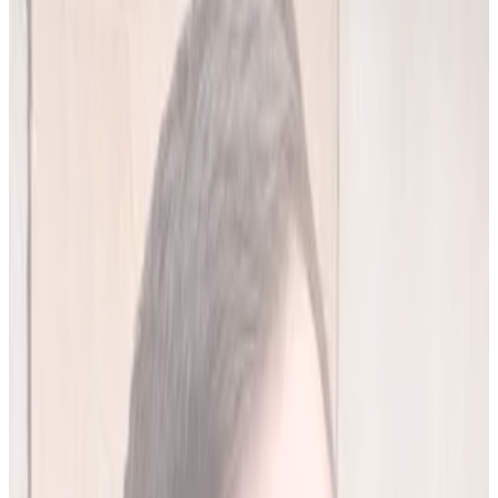
20
(
4,45 zł/analiza
)
Leków jednocześnie
do
10
(
45
par)
Wypróbuj 7 dni za darmo
Rejestracja w 30 sek · Bez karty kredytowej
Premium
Badanie kliniczne, przeglądy lekowe
490
zł/mies.