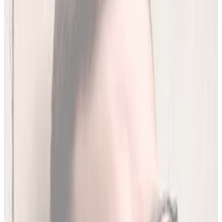
Analiz miesięcznie
250
(
1,96 zł/analiza
)
Leków jednocześnie
do
20
(
190
par)
Wybierz plan
Jak działamy?
01
Codzienna aktualizacja z RPL