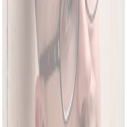
To 97.8% wszystkich aktywnych leków zarejestrowanych w
Polsce.
05
Do 20 leków jednocześnie
Sprawdź interakcje między nawet 20 lekami na raz. Liczba
leków zależy od planu.
06
Wielopoziomowa analiza interakcji
Nie tylko nazwa leku - szukamy połączeń także m.in. po
substancji czynnej, klasie farmakologicznej czy mechanizmie
działania.
O twórcy
Jakub Gierłachowski
Matematyk
10+ lat w AI
5+ lat w farmacji