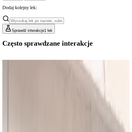
Dodaj kolejny lek:
Sprawdź interakcje
1 lek
Często sprawdzane interakcje
Cennik
Lekarze i Farmaceuci
Placówki i Organizacje
Podstawowy
Dla indywidualnych konsultacji
49
zł/mies.
Analiz miesięcznie