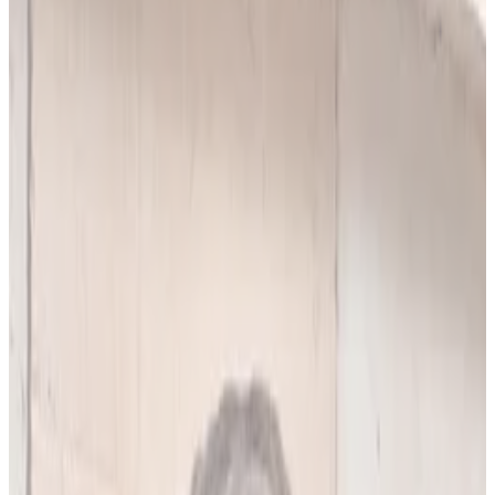
10
(
4,90 zł/analiza
)
Leków jednocześnie
do
5
(
10
par)
Wybierz plan
Popularny
Naucz się mnie
Codzienna praca z pacjentami
0 zł
89
zł/mies.
7
dni za darmo, potem
89
zł/mies.
Analiz miesięcznie