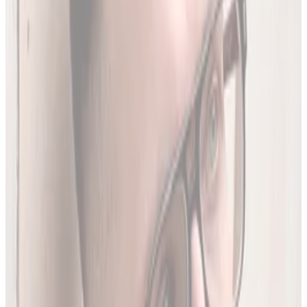
Codziennie synchronizujemy naszą bazę z
Rejestrem
Produktów Leczniczych
- nowe leki, wycofania i zmiany
w charakterystykach.
Ostatnia aktualizacja:
7 sierpnia 2026,
05:20
.
02
Brakujące leki z rejestru unijnego
3634
leków (
26
% bazy) nie posiada ChPL ani ulotki w RPL.
Wyodrębniamy je z oficjalnej dokumentacji
Rejestru
Unijnego
. LEKolizja to jedyny serwis w Polsce z pełną
bazą.
03
Średnio 22 sekundy
Tyle trwa analiza pełnego zestawu leków.
04
13 578 leków w bazie