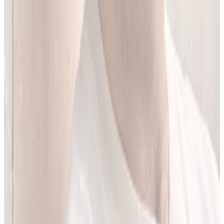
Jestem matematykiem i od ponad 10 lat pracuję w obszarze
sztucznej inteligencji. Przez ponad 5 lat rozwijałem rozwiązania AI
w dużej szwajcarskiej firmie farmaceutycznej.