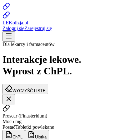
LE
K
olizja
.pl
Zaloguj się
Zarejestruj się
Dla lekarzy i farmaceutów
Interakcje lekowe.
Wprost z ChPL.
WYCZYŚĆ LISTĘ
Proscar
(
Finasteridum
)
Moc
5 mg
Postać
Tabletki powlekane
ChPL
Ulotka