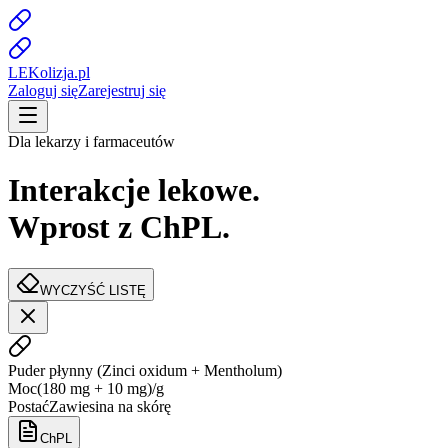
LE
K
olizja
.pl
Zaloguj się
Zarejestruj się
Dla lekarzy i farmaceutów
Interakcje lekowe.
Wprost z ChPL.
WYCZYŚĆ LISTĘ
Puder płynny
(
Zinci oxidum + Mentholum
)
Moc
(180 mg + 10 mg)/g
Postać
Zawiesina na skórę
ChPL