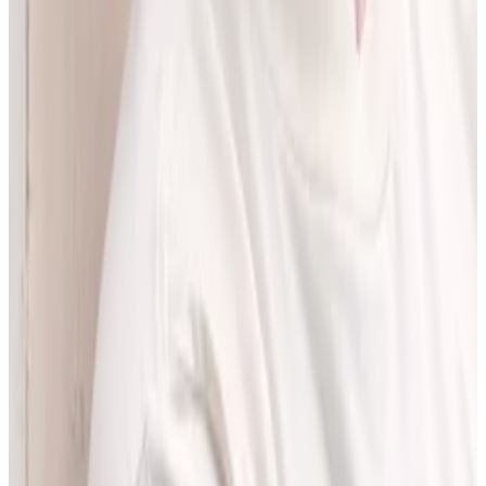
pracować z informacjami o interakcjach lekowych, ale bez
odchodzenia od tego, co najważniejsze - treści zawartych w ChPL.
Po pracy najchętniej spędzam czas w górach albo na korcie do
squasha.