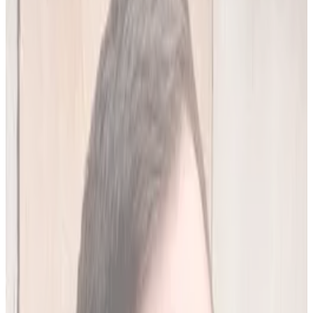
20
(
4,45 zł/analiza
)
Leków jednocześnie
do
10
(
45
par)
Wypróbuj 7 dni za darmo
Rejestracja w 30 sek · Bez karty kredytowej
Premium
Badanie kliniczne, przeglądy lekowe
490
zł/mies.
Analiz miesięcznie