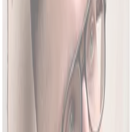
Produktów Leczniczych
- nowe leki, wycofania i zmiany
w charakterystykach.
Ostatnia aktualizacja:
7 sierpnia 2026,
05:20
.
02
Brakujące leki z rejestru unijnego
3634
leków (
26
% bazy) nie posiada ChPL ani ulotki w RPL.
Wyodrębniamy je z oficjalnej dokumentacji
Rejestru
Unijnego
. LEKolizja to jedyny serwis w Polsce z pełną
bazą.
03
Średnio 22 sekundy
Tyle trwa analiza pełnego zestawu leków.
04
13 578 leków w bazie
To 97.8% wszystkich aktywnych leków zarejestrowanych w
Polsce.