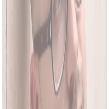
05
Do 20 leków jednocześnie
Sprawdź interakcje między nawet 20 lekami na raz. Liczba
leków zależy od planu.
06
Wielopoziomowa analiza interakcji
Nie tylko nazwa leku - szukamy połączeń także m.in. po
substancji czynnej, klasie farmakologicznej czy mechanizmie
działania.
O twórcy
Jakub Gierłachowski
Matematyk
10+ lat w AI
5+ lat w farmacji