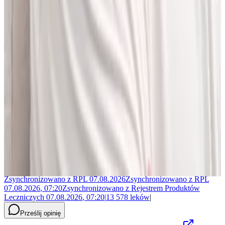
Jakub Gierłachowski
Matematyk
10+ lat w AI
5+ lat w farmacji
Jestem matematykiem i od ponad 10 lat pracuję w obszarze
sztucznej inteligencji. Przez ponad 5 lat rozwijałem rozwiązania AI
w dużej szwajcarskiej firmie farmaceutycznej.
LEKolizję stworzyłem, bo wiedziałem, że dziś da się zrobić to
lepiej. Zależało mi na narzędziu, które pomaga szybciej i wygodniej
pracować z informacjami o interakcjach lekowych, ale bez
odchodzenia od tego, co najważniejsze - treści zawartych w ChPL.
Po pracy najchętniej spędzam czas w górach albo na korcie do
squasha.
Zsynchronizowano z
RPL
07.08.2026
Zsynchronizowano z
RPL
07.08.2026
,
07:20
Zsynchronizowano z
Rejestrem Produktów
Leczniczych
07.08.2026
,
07:20
|
13 578
leków
|
Prześlij opinię