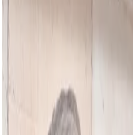
10
(
4,90 zł/analiza
)
Leków jednocześnie
do
5
(
10
par)
Wybierz plan
Popularny
Naucz się mnie
Codzienna praca z pacjentami
0 zł
89
zł/mies.
7
dni za darmo, potem
89
zł/mies.
Analiz miesięcznie