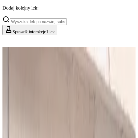
Dodaj kolejny lek:
Sprawdź interakcje
1 lek
Cennik
Lekarze i Farmaceuci
Placówki i Organizacje
Podstawowy
Dla indywidualnych konsultacji
49
zł/mies.
Analiz miesięcznie