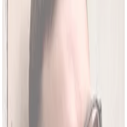
250
(
1,96 zł/analiza
)
Leków jednocześnie
do
20
(
190
par)
Wybierz plan
Jak działamy?
01
Codzienna aktualizacja z RPL
Codziennie synchronizujemy naszą bazę z
Rejestrem