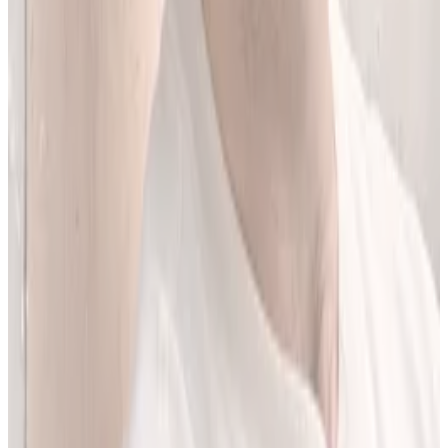
Jestem matematykiem i od ponad 10 lat pracuję w obszarze
sztucznej inteligencji. Przez ponad 5 lat rozwijałem rozwiązania AI
w dużej szwajcarskiej firmie farmaceutycznej.
LEKolizję stworzyłem, bo wiedziałem, że dziś da się zrobić to
lepiej. Zależało mi na narzędziu, które pomaga szybciej i wygodniej