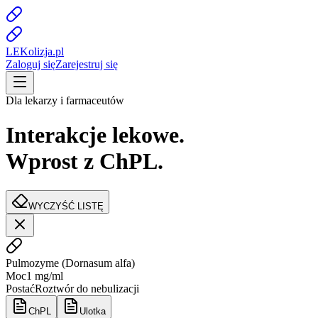
LE
K
olizja
.pl
Zaloguj się
Zarejestruj się
Dla lekarzy i farmaceutów
Interakcje lekowe.
Wprost z ChPL.
WYCZYŚĆ LISTĘ
Pulmozyme
(
Dornasum alfa
)
Moc
1 mg/ml
Postać
Roztwór do nebulizacji
ChPL
Ulotka