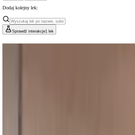
Dodaj kolejny lek:
Sprawdź interakcje
1 lek
Cennik
Lekarze i Farmaceuci
Placówki i Organizacje
Podstawowy
Dla indywidualnych konsultacji
49
zł/mies.
Analiz miesięcznie
10