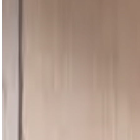
(
4,90 zł/analiza
)
Leków jednocześnie
do
5
(
10
par)
Wybierz plan
Popularny
Naucz się mnie
Codzienna praca z pacjentami
0 zł
89
zł/mies.
7
dni za darmo, potem
89
zł/mies.
Analiz miesięcznie