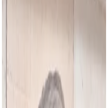
10
(
4,90 zł/analiza
)
Leków jednocześnie
do
5
(
10
par)
Wybierz plan
Popularny
Naucz się mnie
Codzienna praca z pacjentami
0 zł
89
zł/mies.
7
dni za darmo, potem
89
zł/mies.
Analiz miesięcznie