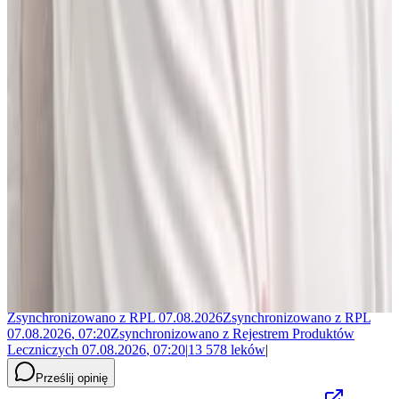
Jakub Gierłachowski
Matematyk
10+ lat w AI
5+ lat w farmacji
Jestem matematykiem i od ponad 10 lat pracuję w obszarze
sztucznej inteligencji. Przez ponad 5 lat rozwijałem rozwiązania AI
w dużej szwajcarskiej firmie farmaceutycznej.
LEKolizję stworzyłem, bo wiedziałem, że dziś da się zrobić to
lepiej. Zależało mi na narzędziu, które pomaga szybciej i wygodniej
pracować z informacjami o interakcjach lekowych, ale bez
odchodzenia od tego, co najważniejsze - treści zawartych w ChPL.
Po pracy najchętniej spędzam czas w górach albo na korcie do
squasha.
Zsynchronizowano z
RPL
07.08.2026
Zsynchronizowano z
RPL
07.08.2026
,
07:20
Zsynchronizowano z
Rejestrem Produktów
Leczniczych
07.08.2026
,
07:20
|
13 578
leków
|
Prześlij opinię