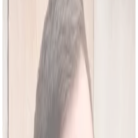
20
(
4,45 zł/analiza
)
Leków jednocześnie
do
10
(
45
par)
Wypróbuj 7 dni za darmo
Rejestracja w 30 sek · Bez karty kredytowej
Premium
Badanie kliniczne, przeglądy lekowe
490
zł/mies.
Analiz miesięcznie