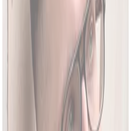
Produktów Leczniczych
- nowe leki, wycofania i zmiany
w charakterystykach.
Ostatnia aktualizacja:
7 sierpnia 2026,
05:20
.
02
Brakujące leki z rejestru unijnego
3634
leków (
26
% bazy) nie posiada ChPL ani ulotki w RPL.
Wyodrębniamy je z oficjalnej dokumentacji
Rejestru
Unijnego
. LEKolizja to jedyny serwis w Polsce z pełną
bazą.
03
Średnio 22 sekundy
Tyle trwa analiza pełnego zestawu leków.
04
13 578 leków w bazie
To 97.8% wszystkich aktywnych leków zarejestrowanych w
Polsce.