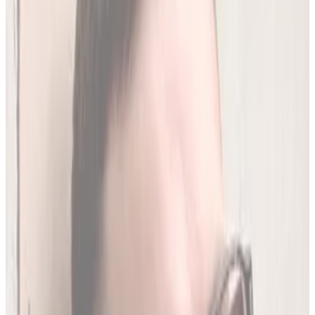
250
(
1,96 zł/analiza
)
Leków jednocześnie
do
20
(
190
par)
Wybierz plan
Jak działamy?
01
Codzienna aktualizacja z RPL
Codziennie synchronizujemy naszą bazę z
Rejestrem