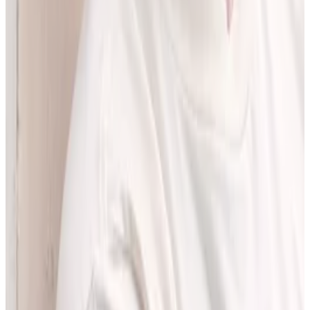
pracować z informacjami o interakcjach lekowych, ale bez
odchodzenia od tego, co najważniejsze - treści zawartych w ChPL.
Po pracy najchętniej spędzam czas w górach albo na korcie do
squasha.