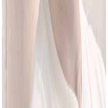
Jestem matematykiem i od ponad 10 lat pracuję w obszarze
sztucznej inteligencji. Przez ponad 5 lat rozwijałem rozwiązania AI
w dużej szwajcarskiej firmie farmaceutycznej.
LEKolizję stworzyłem, bo wiedziałem, że dziś da się zrobić to
lepiej. Zależało mi na narzędziu, które pomaga szybciej i wygodniej