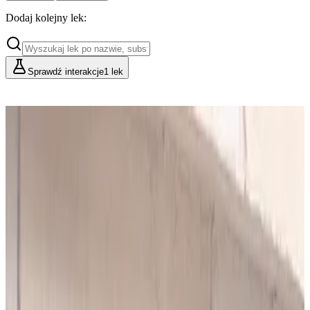
Dodaj kolejny lek:
Sprawdź interakcje
1 lek
Cennik
Lekarze i Farmaceuci
Placówki i Organizacje
Podstawowy
Dla indywidualnych konsultacji
49
zł/mies.
Analiz miesięcznie