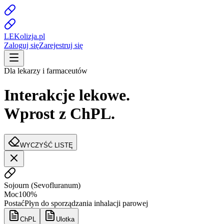
LE
K
olizja
.pl
Zaloguj się
Zarejestruj się
Dla lekarzy i farmaceutów
Interakcje lekowe.
Wprost z ChPL.
WYCZYŚĆ LISTĘ
Sojourn
(
Sevofluranum
)
Moc
100%
Postać
Płyn do sporządzania inhalacji parowej
ChPL
Ulotka