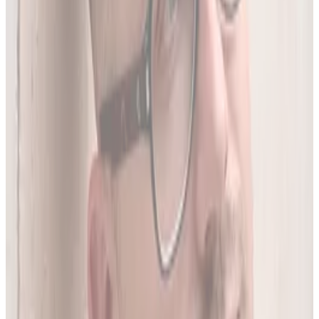
05
Do 20 leków jednocześnie
Sprawdź interakcje między nawet 20 lekami na raz. Liczba
leków zależy od planu.
06
Wielopoziomowa analiza interakcji
Nie tylko nazwa leku - szukamy połączeń także m.in. po
substancji czynnej, klasie farmakologicznej czy mechanizmie
działania.
O twórcy
Jakub Gierłachowski
Matematyk
10+ lat w AI
5+ lat w farmacji